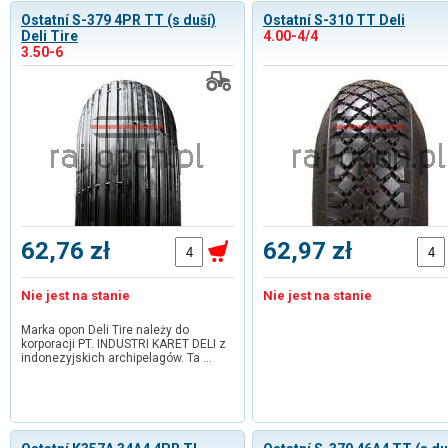
Ostatní S-379 4PR TT (s duší)
Ostatní S-310 TT Deli
Deli Tire
4.00-4/4
3.50-6
62,76 zł
62,97 zł
Nie jest na stanie
Nie jest na stanie
Marka opon Deli Tire należy do
korporacji PT. INDUSTRI KARET DELI z
indonezyjskich archipelagów. Ta …