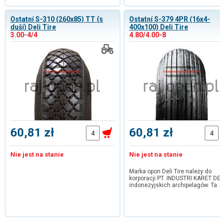
Ostatní S-310 (260x85) TT (s
Ostatní S-379 4PR (16x4-
duší) Deli Tire
400x100) Deli Tire
3.00-4/4
4.80/4.00-8
60,81 zł
60,81 zł
Nie jest na stanie
Nie jest na stanie
Marka opon Deli Tire należy do
korporacji PT. INDUSTRI KARET DE
indonezyjskich archipelagów. Ta