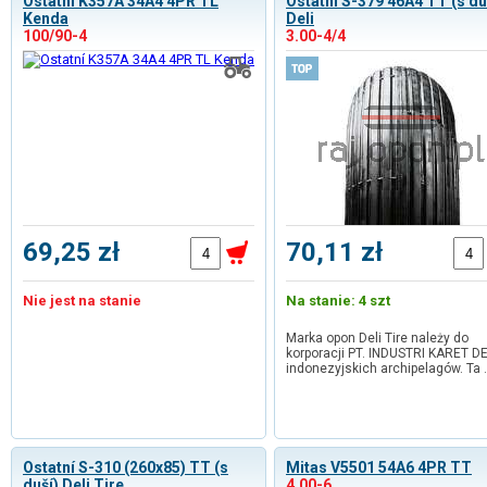
Ostatní K357A 34A4 4PR TL
Ostatní S-379 46A4 TT (s du
Kenda
Deli
100/90-4
3.00-4/4
69,25 zł
70,11 zł
Nie jest na stanie
Na stanie: 4 szt
Marka opon Deli Tire należy do
korporacji PT. INDUSTRI KARET DE
indonezyjskich archipelagów. Ta
Ostatní S-310 (260x85) TT (s
Mitas V5501 54A6 4PR TT
duší) Deli Tire
4.00-6