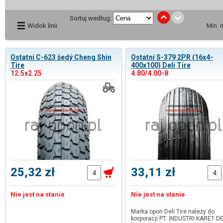
Sortuj według:
Widok linii
Min. 
Ostatní C-623 šedý Cheng Shin
Ostatní S-379 2PR (16x4-
Tire
400x100) Deli Tire
12.5x2.25
4.80/4.00-8
25,32 zł
33,11 zł
Nie jest na stanie
Nie jest na stanie
Marka opon Deli Tire należy do
korporacji PT. INDUSTRI KARET DE