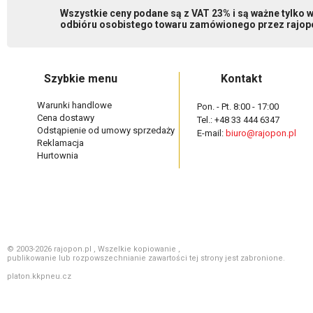
Wszystkie ceny podane są z VAT 23% i są ważne tylko
odbióru osobistego towaru zamówionego przez rajopo
Szybkie menu
Kontakt
Warunki handlowe
Pon. - Pt. 8:00 - 17:00
Cena dostawy
Tel.: +48 33 444 6347
Odstąpienie od umowy sprzedaży
E-mail:
biuro@rajopon.pl
Reklamacja
Hurtownia
© 2003-2026 rajopon.pl , Wszelkie kopiowanie ,
publikowanie lub rozpowszechnianie zawartości tej strony jest zabronione.
platon.kkpneu.cz