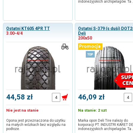
indonezyjskich archipelagów. Ta
Ostatní KT605 4PR TT
Ostatní S-379 (s duší) DOT
3.00-4/4
Deli
200x50
44,58 zł
46,09 zł
Nie jest na stanie
Na stanie: 2 szt
Opona jest przeznaczona do użytku
Marka opon Deli Tire należy do
na małych wózkach bez względu na
korporacji PT. INDUSTRI KARET DE
podłoże.
indonezyjskich archipelagów. Ta