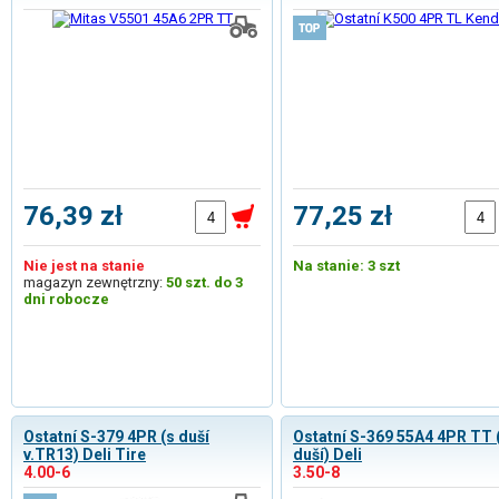
76,39 zł
77,25 zł
Nie jest na stanie
Na stanie: 3 szt
magazyn zewnętrzny:
50 szt. do 3
dni robocze
Ostatní S-379 4PR (s duší
Ostatní S-369 55A4 4PR TT 
v.TR13) Deli Tire
duší) Deli
4.00-6
3.50-8