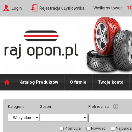
10
Wyślemy towar:
Login
Rejestracja użytkownika
Katalog Produktów
O firmie
Twoje konto
Kategoria
Sezon
Profi rozmiar
Promocja
Nowość
Najbardz