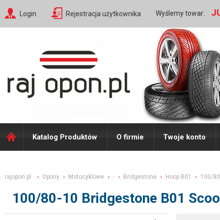
J
Wyślemy towar:
Login
Rejestracja użytkownika
Katalog Produktów
O firmie
Twoje konto
rajopon.pl
Opony
Motocyklowe
-
Bridgestone
Hoop B01
100/80
100/80-10 Bridgestone B01 Scoo