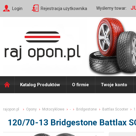
J
Wyślemy towar:
Login
Rejestracja użytkownika
Katalog Produktów
O firmie
Twoje konto
rajopon.pl
Opony
Motocyklowe
-
Bridgestone
Battlax Scooter
1
120/70-13 Bridgestone Battlax S