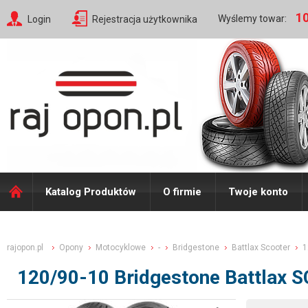
10
Wyślemy towar:
Login
Rejestracja użytkownika
Katalog Produktów
O firmie
Twoje konto
rajopon.pl
Opony
Motocyklowe
-
Bridgestone
Battlax Scooter
1
120/90-10 Bridgestone Battlax S