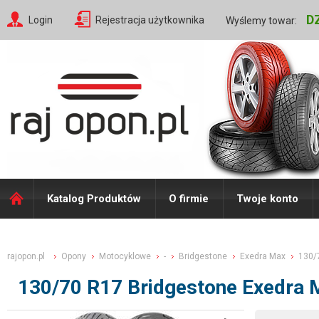
D
Login
Rejestracja użytkownika
Wyślemy towar:
Katalog Produktów
O firmie
Twoje konto
rajopon.pl
Opony
Motocyklowe
-
Bridgestone
Exedra Max
130/
130/70 R17 Bridgestone Exedra 