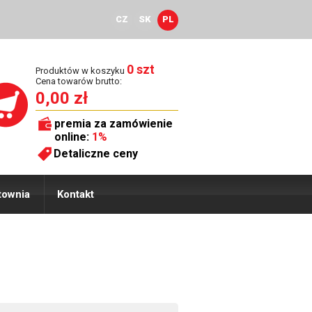
CZ
SK
PL
0 szt
Produktów w koszyku
Cena towarów brutto:
0,00 zł
premia za zamówienie
online:
1%
Detaliczne ceny
townia
Kontakt