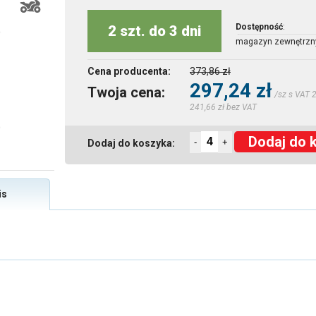
Dostępność
:
2 szt. do 3 dni
magazyn zewnętrzn
Cena producenta:
373,86 zł
297,24 zł
Twoja cena:
/sz s VAT 
241,66 zł bez VAT
Dodaj do 
-
+
Dodaj do koszyka:
is