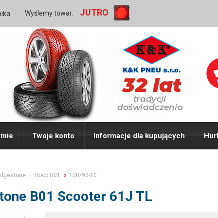
JUTRO
Wyślemy towar:
nika
rmie
Twoje konto
Informacje dla kupujących
Hur
idgestone
Hoop B01
130/90-10
tone B01 Scooter 61J TL