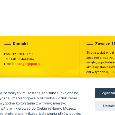
Kontakt
Zawsze 10
Strona wciąż widzi
Pon. - Pt. 8:00 - 17:00
znaczenia, czy pat
Tel.: +48 33 444 6347
święto, w południ
E-mail:
biuro@rajopon.pl
aktualny stan nas
dni w tygodniu, 365
Zgadzam
ię ze wszystkim, zostaną zapisane funkcjonalne,
czne i marketingowe pliki cookie - dzięki temu
wygodne korzystanie z witryny, mierzyć
Ustawi
 witryny i kierować do Ciebie reklamy. Możesz
tej strony jest zabronione.
e preferencje, klikając Ustawienia plików cookie.