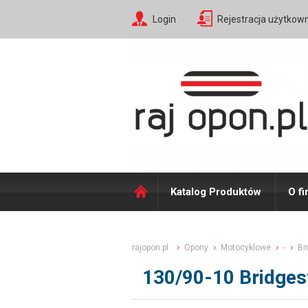
Login
Rejestracja użytkow
Katalog Produktów
O fi
rajopon.pl
Opony
Motocyklowe
-
Br
130/90-10 Bridges