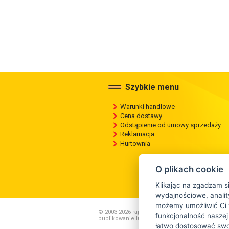
Szybkie menu
Warunki handlowe
Cena dostawy
Odstąpienie od umowy sprzedaży
Reklamacja
Hurtownia
O plikach cookie
Klikając na zgadzam s
wydajnościowe, anality
możemy umożliwić Ci 
© 2003-2026 rajopon.pl , Wszelkie kopiowanie ,
funkcjonalność naszej
publikowanie lub rozpowszechnianie zawartości 
łatwo dostosować swoj