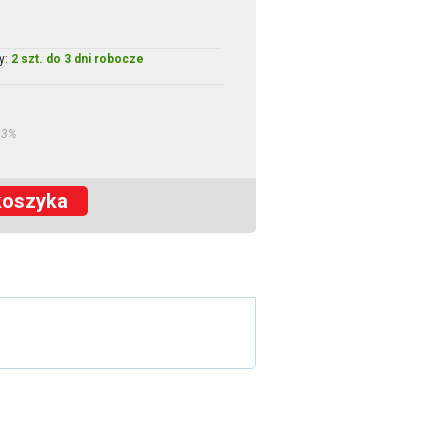
y:
2 szt. do 3 dni robocze
23%
koszyka