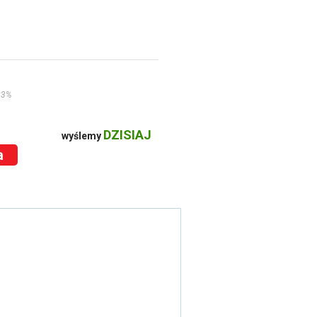
23%
DZISIAJ
wyślemy
a