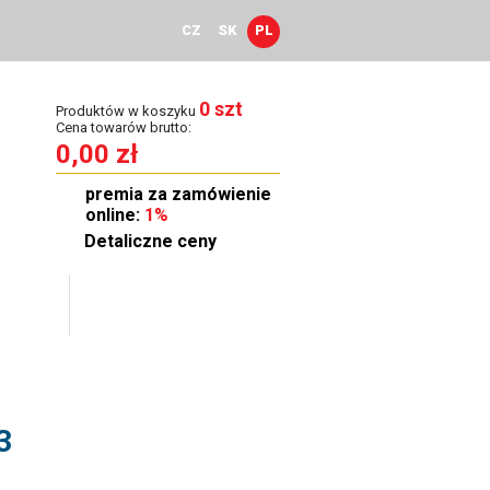
CZ
SK
PL
0 szt
Produktów w koszyku
Cena towarów brutto:
0,00 zł
premia za zamówienie
online:
1%
Detaliczne ceny
townia
Kontakt
3