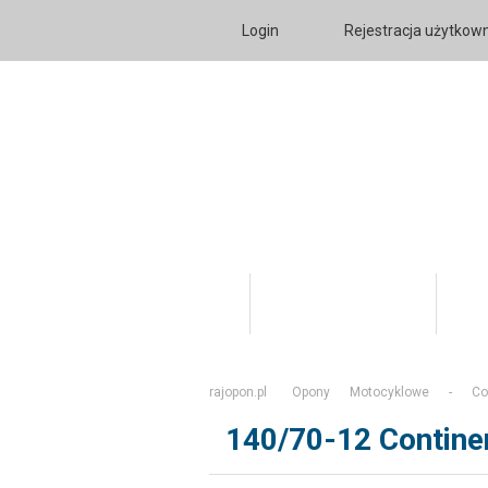
Login
Rejestracja użytkow
Katalog Produktów
O fi
rajopon.pl
Opony
Motocyklowe
-
Co
140/70-12 Contine