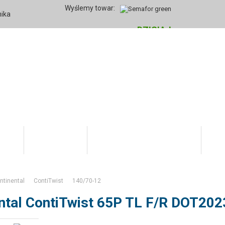
Wyślemy towar:
nika
DZISIAJ
rmie
Twoje konto
Informacje dla kupujących
Hur
ntinental
ContiTwist
140/70-12
ntal ContiTwist 65P TL F/R DOT202