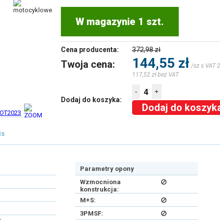
W magazynie 1 szt.
Cena producenta:
372,98 zł
144,55 zł
Twoja cena:
/sz s VAT 
117,52 zł bez VAT
-
+
Dodaj do koszyka:
Dodaj do koszyk
is
Parametry opony
Wzmocniona
konstrukcja:
M+S:
3PMSF: