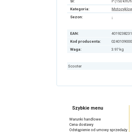
SI:
P (150 km/h
Kategoria:
Motocyklo
Sezon:
-
EAN:
4019238231
Kod producenta:
0240109000
Waga:
3.97 kg
Scooter
Szybkie menu
Warunki handlowe
Cena dostawy
Odstąpienie od umowy sprzedaży