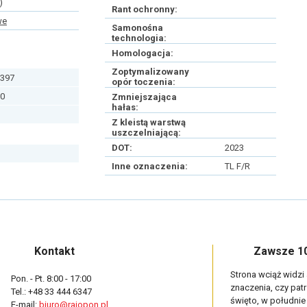
)
Rant ochronny:
we
Samonośna
technologia:
Homologacja:
Zoptymalizowany
397
opór toczenia:
0
Zmniejszająca
hałas:
Z kleistą warstwą
uszczelniającą:
DOT:
2023
Inne oznaczenia:
TL F/R
Kontakt
Zawsze 10
Strona wciąż widzi
Pon. - Pt. 8:00 - 17:00
znaczenia, czy pat
Tel.: +48 33 444 6347
święto, w południ
E-mail:
biuro@rajopon.pl