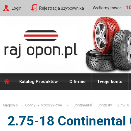
10
Wyślemy towar:
Login
Rejestracja użytkownika
Katalog Produktów
O firmie
Twoje konto
rajopon.pl
Opony
Motocyklowe
-
Continental
ContiCity
2.75-18
2.75-18 Continental 