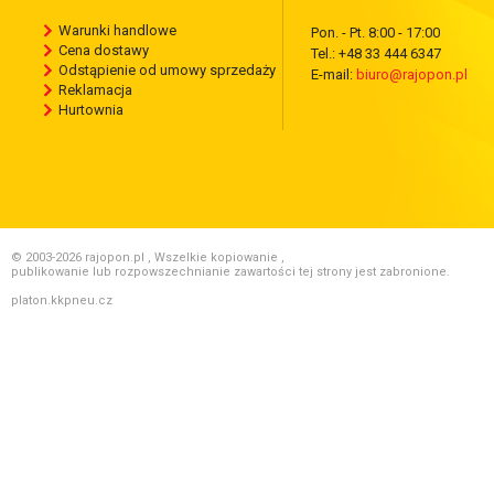
Warunki handlowe
Pon. - Pt. 8:00 - 17:00
Cena dostawy
Tel.: +48 33 444 6347
Odstąpienie od umowy sprzedaży
E-mail:
biuro@rajopon.pl
Reklamacja
Hurtownia
© 2003-2026 rajopon.pl , Wszelkie kopiowanie ,
publikowanie lub rozpowszechnianie zawartości tej strony jest zabronione.
platon.kkpneu.cz