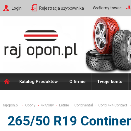
J
Wyślemy towar:
Login
Rejestracja użytkownika
Katalog Produktów
O firmie
Twoje konto
rajopon.pl
Opony
4x4/suv
Letnie
Continental
Conti 4x4 Contact
265/50 R19 Continen