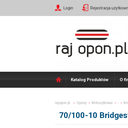
Login
Rejestracja użytkow
Katalog Produktów
O fi
rajopon.pl
Opony
Motocyklowe
-
Br
70/100-10 Bridge