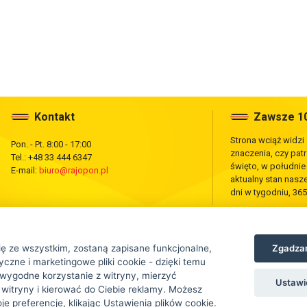
Kontakt
Zawsze 10
Strona wciąż widzi
Pon. - Pt. 8:00 - 17:00
znaczenia, czy pat
Tel.: +48 33 444 6347
święto, w południ
E-mail:
biuro@rajopon.pl
aktualny stan nas
dni w tygodniu, 365
Zgadzam
ię ze wszystkim, zostaną zapisane funkcjonalne,
czne i marketingowe pliki cookie - dzięki temu
wygodne korzystanie z witryny, mierzyć
Ustawi
 witryny i kierować do Ciebie reklamy. Możesz
tej strony jest zabronione.
e preferencje, klikając Ustawienia plików cookie.