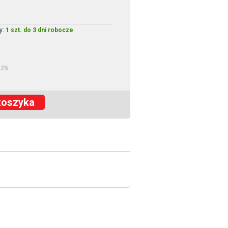
y:
1 szt. do 3 dni robocze
23%
koszyka