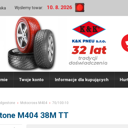
10. 8. 2026
Wyślemy towar:
nika
rmie
Twoje konto
Informacje dla kupujących
Hur
idgestone
Motocross M404
70/100-10
stone M404 38M TT