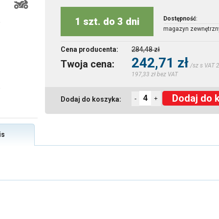
Dostępność
:
1 szt. do 3 dni
magazyn zewnętrzn
Cena producenta:
284,48 zł
242,71 zł
Twoja cena:
/sz s VAT 
197,33 zł bez VAT
Dodaj do 
-
+
Dodaj do koszyka:
is