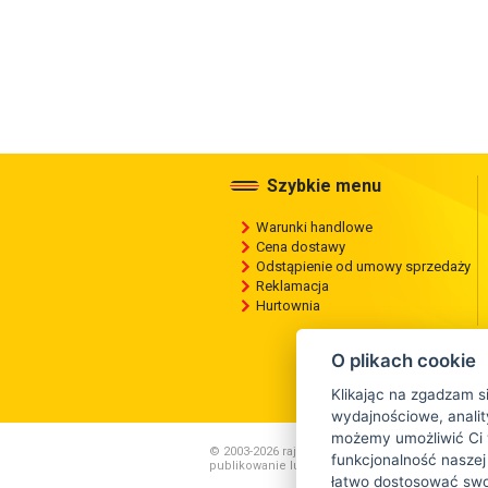
Szybkie menu
Warunki handlowe
Cena dostawy
Odstąpienie od umowy sprzedaży
Reklamacja
Hurtownia
O plikach cookie
Klikając na zgadzam s
wydajnościowe, anality
możemy umożliwić Ci 
© 2003-2026 rajopon.pl , Wszelkie kopiowanie ,
funkcjonalność naszej
publikowanie lub rozpowszechnianie zawartości 
łatwo dostosować swoj