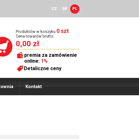
CZ
SK
PL
0 szt
Produktów w koszyku
Cena towarów brutto:
0,00 zł
premia za zamówienie
online:
1%
Detaliczne ceny
townia
Kontakt