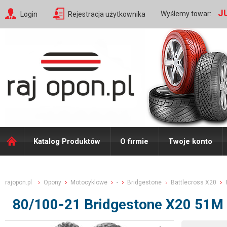
J
Wyślemy towar:
Login
Rejestracja użytkownika
Katalog Produktów
O firmie
Twoje konto
rajopon.pl
Opony
Motocyklowe
-
Bridgestone
Battlecross X20
80/100-21 Bridgestone X20 51M 