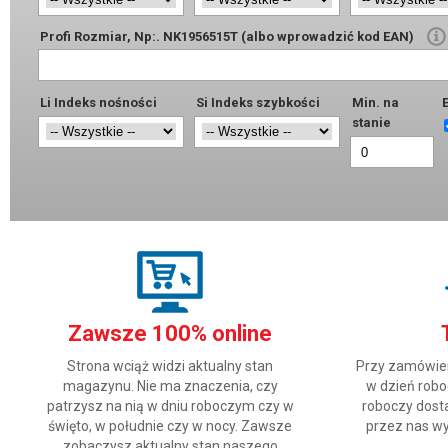
Profi Rozmiar, Np:. NK1956515T (albo wprowadzić kod EAN)
Li Indeks nośności
Si Indeks szybkości
Min. na
E
stanie
Zawsze 100% online
Strona wciąż widzi aktualny stan
Przy zamówien
magazynu. Nie ma znaczenia, czy
w dzień robo
patrzysz na nią w dniu roboczym czy w
roboczy dosta
święto, w południe czy w nocy. Zawsze
przez nas wy
zobaczysz aktualny stan naszego