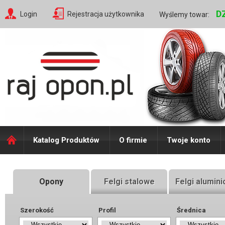
D
Login
Rejestracja użytkownika
Wyślemy towar:
Katalog Produktów
O firmie
Twoje konto
Opony
Felgi stalowe
Felgi alumin
Szerokość
Profil
Średnica