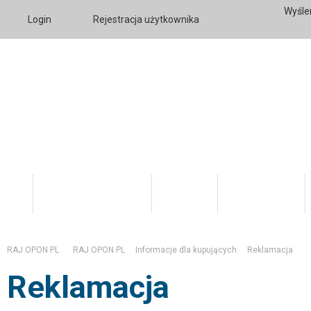
Wyśle
Login
Rejestracja użytkownika
Katalog Produktów
O firmie
Twoje konto
RAJ OPON PL
RAJ OPON PL
Informacje dla kupujących
Reklamacja
Reklamacja