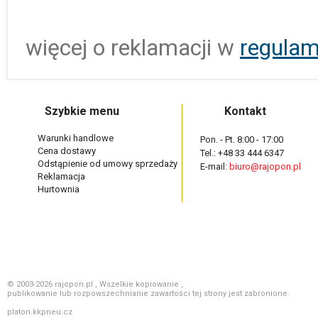
więcej o reklamacji w
regulam
Szybkie menu
Kontakt
Warunki handlowe
Pon. - Pt. 8:00 - 17:00
Cena dostawy
Tel.: +48 33 444 6347
Odstąpienie od umowy sprzedaży
E-mail:
biuro@rajopon.pl
Reklamacja
Hurtownia
© 2003-2026 rajopon.pl , Wszelkie kopiowanie ,
publikowanie lub rozpowszechnianie zawartości tej strony jest zabronione.
platon.kkpneu.cz