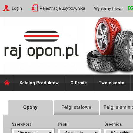
D
Login
Rejestracja użytkownika
Wyślemy towar:
Katalog Produktów
O firmie
Twoje konto
Opony
Felgi stalowe
Felgi alumin
Szerokość
Profil
Średnica