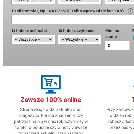
Profi Rozmiar, Np:. NK1956515T (albo wprowadzić kod EAN)
Li Indeks nośności
Si Indeks szybkości
Min. na
E
stanie
Zawsze 100% online
Strona wciąż widzi aktualny stan
Przy zamówien
magazynu. Nie ma znaczenia, czy
w dzień robo
patrzysz na nią w dniu roboczym czy w
roboczy dosta
święto, w południe czy w nocy. Zawsze
przez nas wy
zobaczysz aktualny stan naszego