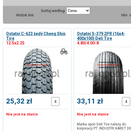
Sortuj według:
Widok linii
Min. 
Ostatní C-623 šedý Cheng Shin
Ostatní S-379 2PR (16x4-
Tire
400x100) Deli Tire
12.5x2.25
4.80/4.00-8
25,32 zł
33,11 zł
Nie jest na stanie
Nie jest na stanie
Marka opon Deli Tire należy do
korporacji PT. INDUSTRI KARET DE