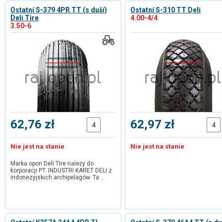
Ostatní S-379 4PR TT (s duší)
Ostatní S-310 TT Deli
Deli Tire
4.00-4/4
3.50-6
62,76 zł
62,97 zł
Nie jest na stanie
Nie jest na stanie
Marka opon Deli Tire należy do
korporacji PT. INDUSTRI KARET DELI z
indonezyjskich archipelagów. Ta …