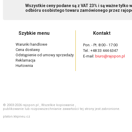
Wszystkie ceny podane są z VAT 23% i są ważne tylko
odbióru osobistego towaru zamówionego przez rajopo
Szybkie menu
Kontakt
Warunki handlowe
Pon. - Pt. 8:00 - 17:00
Cena dostawy
Tel.: +48 33 444 6347
Odstąpienie od umowy sprzedaży
E-mail:
biuro@rajopon.pl
Reklamacja
Hurtownia
© 2003-2026 rajopon.pl , Wszelkie kopiowanie ,
publikowanie lub rozpowszechnianie zawartości tej strony jest zabronione.
platon.kkpneu.cz