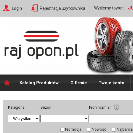
J
Wyślemy towar:
Login
Rejestracja użytkownika
Katalog Produktów
O firmie
Twoje konto
Kategoria
Sezon
Profi rozmiar
Promocja
Nowość
Najbardz