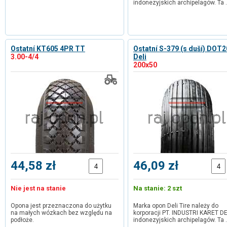
indonezyjskich archipelagów. Ta
Ostatní KT605 4PR TT
Ostatní S-379 (s duší) DOT
3.00-4/4
Deli
200x50
44,58 zł
46,09 zł
Nie jest na stanie
Na stanie: 2 szt
Opona jest przeznaczona do użytku
Marka opon Deli Tire należy do
na małych wózkach bez względu na
korporacji PT. INDUSTRI KARET DE
podłoże.
indonezyjskich archipelagów. Ta