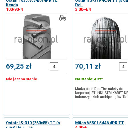
Ostatní K357A 34A4 4PR TL
Ostatní S-379 46A4 TT (s du
Kenda
Deli
100/90-4
3.00-4/4
69,25 zł
70,11 zł
Nie jest na stanie
Na stanie: 4 szt
Marka opon Deli Tire należy do
korporacji PT. INDUSTRI KARET DE
indonezyjskich archipelagów. Ta
Ostatní S-310 (260x85) TT (s
Mitas V5501 54A6 4PR TT
duší) Deli Tire
4.00-6