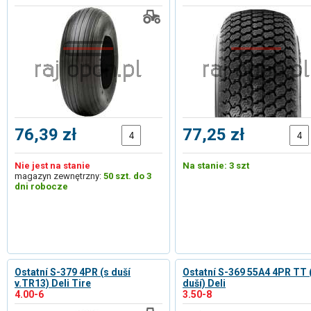
76,39 zł
77,25 zł
Nie jest na stanie
Na stanie: 3 szt
magazyn zewnętrzny:
50 szt. do 3
dni robocze
Ostatní S-379 4PR (s duší
Ostatní S-369 55A4 4PR TT 
v.TR13) Deli Tire
duší) Deli
4.00-6
3.50-8