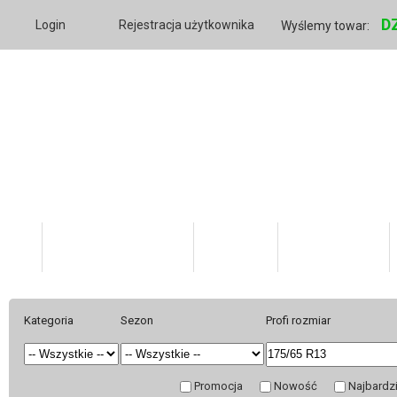
D
Login
Rejestracja użytkownika
Wyślemy towar:
Katalog Produktów
O firmie
Twoje konto
Kategoria
Sezon
Profi rozmiar
Promocja
Nowość
Najbardz