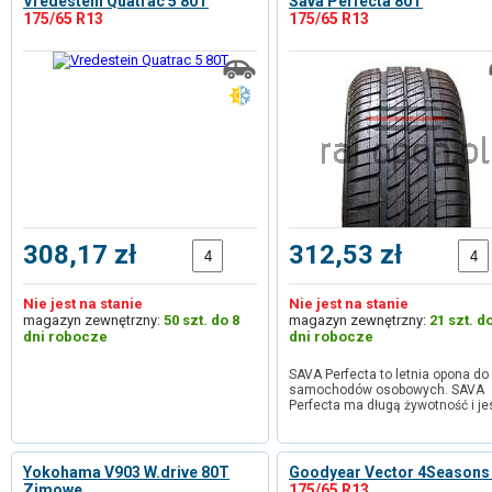
Vredestein Quatrac 5 80T
Sava Perfecta 80T
175/65 R13
175/65 R13
308,17 zł
312,53 zł
Nie jest na stanie
Nie jest na stanie
magazyn zewnętrzny:
50 szt. do 8
magazyn zewnętrzny:
21 szt. d
dni robocze
dni robocze
SAVA Perfecta to letnia opona do
samochodów osobowych. SAVA
Perfecta ma długą żywotność i je
Yokohama V903 W.drive 80T
Goodyear Vector 4Seasons
Zimowe
175/65 R13