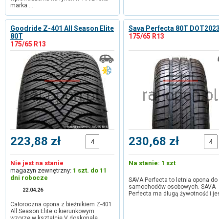
marka …
Goodride Z-401 All Season Elite
Sava Perfecta 80T DOT202
80T
175/65 R13
175/65 R13
223,88 zł
230,68 zł
Nie jest na stanie
Na stanie: 1 szt
magazyn zewnętrzny:
1 szt. do 11
dni robocze
SAVA Perfecta to letnia opona do
samochodów osobowych. SAVA
22.04.26
Perfecta ma długą żywotność i je
Całoroczna opona z bieżnikiem Z-401
All Season Elite o kierunkowym
wzorze w kształcie V doskonale