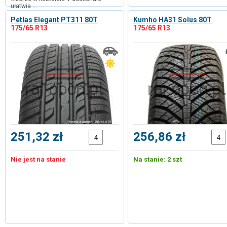
ułatwia …
Petlas Elegant PT311 80T
Kumho HA31 Solus 80T
175/65 R13
175/65 R13
251,32 zł
256,86 zł
Nie jest na stanie
Na stanie: 2 szt