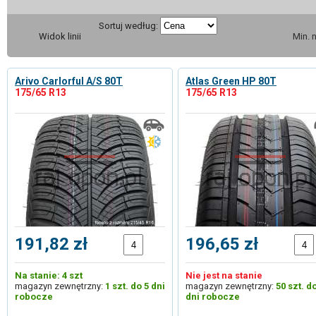
Sortuj według:
Widok linii
Min. 
Arivo Carlorful A/S 80T
Atlas Green HP 80T
175/65 R13
175/65 R13
191,82 zł
196,65 zł
Na stanie: 4 szt
Nie jest na stanie
magazyn zewnętrzny:
1 szt. do 5 dni
magazyn zewnętrzny:
50 szt. d
robocze
dni robocze