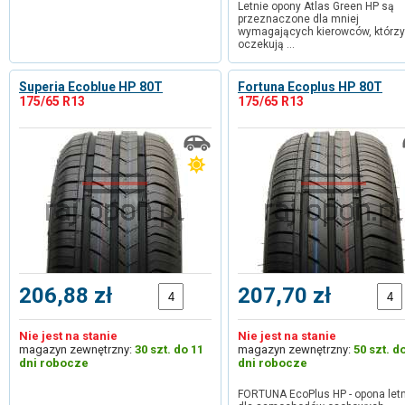
Letnie opony Atlas Green HP są
przeznaczone dla mniej
wymagających kierowców, którzy
oczekują …
Superia Ecoblue HP 80T
Fortuna Ecoplus HP 80T
175/65 R13
175/65 R13
206,88 zł
207,70 zł
Nie jest na stanie
Nie jest na stanie
magazyn zewnętrzny:
30 szt. do 11
magazyn zewnętrzny:
50 szt. d
dni robocze
dni robocze
FORTUNA EcoPlus HP - opona let