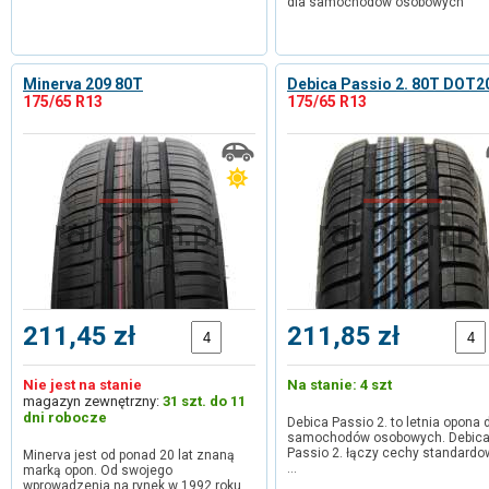
dla samochodów osobowych
Minerva 209 80T
Debica Passio 2. 80T DOT2
175/65 R13
175/65 R13
211,45 zł
211,85 zł
Nie jest na stanie
Na stanie: 4 szt
magazyn zewnętrzny:
31 szt. do 11
dni robocze
Debica Passio 2. to letnia opona 
samochodów osobowych. Debic
Passio 2. łączy cechy standardo
Minerva jest od ponad 20 lat znaną
…
marką opon. Od swojego
wprowadzenia na rynek w 1992 roku