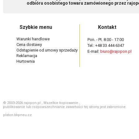
odbióru osobistego towaru zamówionego przez rajopo
Szybkie menu
Kontakt
Warunki handlowe
Pon. - Pt. 8:00 - 17:00
Cena dostawy
Tel.: +48 33 444 6347
Odstąpienie od umowy sprzedaży
E-mail:
biuro@rajopon.pl
Reklamacja
Hurtownia
© 2003-2026 rajopon.pl , Wszelkie kopiowanie ,
publikowanie lub rozpowszechnianie zawartości tej strony jest zabronione.
platon.kkpneu.cz