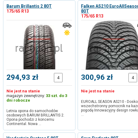
Barum Brillantis 2 80T
Falken AS210 EuroAllSeaso
175/65 R13
80T
175/65 R13
294,93 zł
300,96 zł
Nie jest na stanie
Nie jest na stanie
magazyn zewnętrzny:
33 szt. do 3
dni robocze
EUROALL SEASON AS210 - Dosko
wszechstronny pomocnik na każ
pogodę Innowacyjny design rowk
Letnia opona do samochodów
…
osobowych BARUM BRILLANTIS 2.
Opona pochodzi z koncernu
Continental. Nowa …