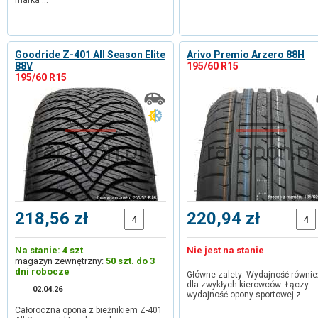
marka …
Goodride Z-401 All Season Elite
Arivo Premio Arzero 88H
88V
195/60 R15
195/60 R15
218,56 zł
220,94 zł
Na stanie: 4 szt
Nie jest na stanie
magazyn zewnętrzny:
50 szt. do 3
dni robocze
Główne zalety: Wydajność równie
dla zwykłych kierowców: Łączy
02.04.26
wydajność opony sportowej z …
Całoroczna opona z bieżnikiem Z-401