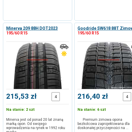
Minerva 209 88H DOT2023
Goodride SW618 88T Zimo
195/60 R15
195/60 R15
215,53 zł
216,40 zł
Na stanie: 2 szt
Na stanie: 6 szt
Minerva jest od ponad 20 lat znaną
Premium zimowa opona
marką opon. Od swojego
bezkolcowa zaprojektowana dla
wprowadzenia na rynek w 1992 roku
doskonałej przyczepności na …