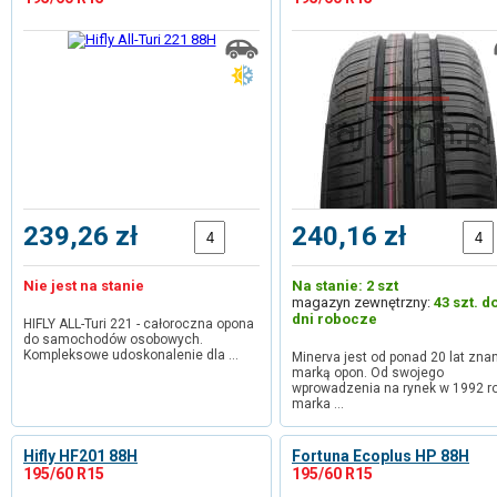
239,26 zł
240,16 zł
Nie jest na stanie
Na stanie: 2 szt
magazyn zewnętrzny:
43 szt. d
dni robocze
HIFLY ALL-Turi 221 - całoroczna opona
do samochodów osobowych.
Kompleksowe udoskonalenie dla …
Minerva jest od ponad 20 lat zna
marką opon. Od swojego
wprowadzenia na rynek w 1992 r
marka …
Hifly HF201 88H
Fortuna Ecoplus HP 88H
195/60 R15
195/60 R15