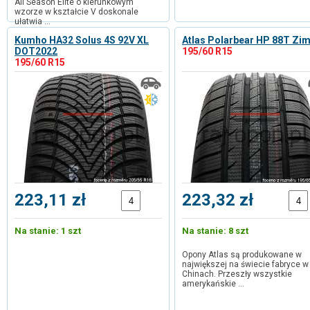
All Season Elite o kierunkowym
wzorze w kształcie V doskonale
ułatwia …
Kumho HA32 Solus 4S 92V XL
Atlas Polarbear HP 88T Zi
DOT2022
195/60 R15
195/60 R15
223,11 zł
223,32 zł
Na stanie: 1 szt
Na stanie: 8 szt
Opony Atlas są produkowane w
największej na świecie fabryce w
Chinach. Przeszły wszystkie
amerykańskie …