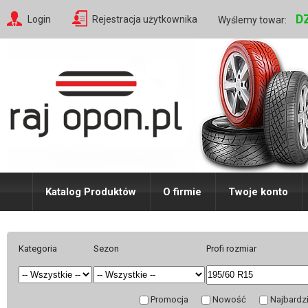
D
Login
Rejestracja użytkownika
Wyślemy towar:
Katalog Produktów
O firmie
Twoje konto
Kategoria
Sezon
Profi rozmiar
Promocja
Nowość
Najbardz