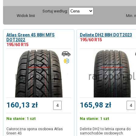
Sortuj według:
Widok linii
Min. 
Atlas Green 4S 88H MFS
Delinte DH2 88H DOT2023
DOT2022
195/60 R15
195/60 R15
160,13 zł
165,98 zł
Na stanie: 1 szt
Na stanie: 1 szt
Całoroczna opona osobowa Atlas
Delinte DH2 to letnia opona do
Green 4S
samochodów osobowych.