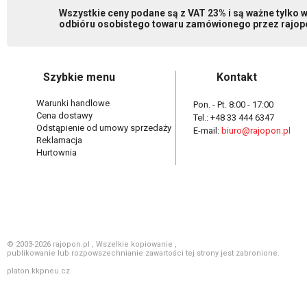
Wszystkie ceny podane są z VAT 23% i są ważne tylko
odbióru osobistego towaru zamówionego przez rajopo
Szybkie menu
Kontakt
Warunki handlowe
Pon. - Pt. 8:00 - 17:00
Cena dostawy
Tel.: +48 33 444 6347
Odstąpienie od umowy sprzedaży
E-mail:
biuro@rajopon.pl
Reklamacja
Hurtownia
© 2003-2026 rajopon.pl , Wszelkie kopiowanie ,
publikowanie lub rozpowszechnianie zawartości tej strony jest zabronione.
platon.kkpneu.cz