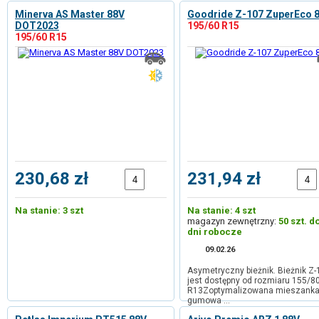
Minerva AS Master 88V
Goodride Z-107 ZuperEco 
DOT2023
195/60 R15
195/60 R15
230,68 zł
231,94 zł
Na stanie: 3 szt
Na stanie: 4 szt
magazyn zewnętrzny:
50 szt. d
dni robocze
09.02.26
Asymetryczny bieżnik. Bieżnik Z-
jest dostępny od rozmiaru 155/8
R13Zoptymalizowana mieszank
gumowa …