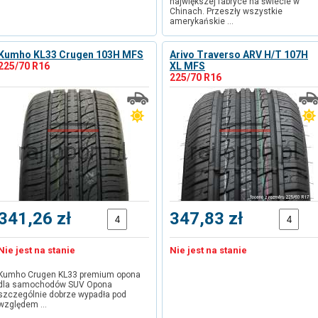
największej fabryce na świecie w
Chinach. Przeszły wszystkie
amerykańskie …
Kumho KL33 Crugen 103H MFS
Arivo Traverso ARV H/T 107H
225/70 R16
XL MFS
225/70 R16
341,26 zł
347,83 zł
Nie jest na stanie
Nie jest na stanie
Kumho Crugen KL33 premium opona
dla samochodów SUV Opona
szczególnie dobrze wypadła pod
względem …