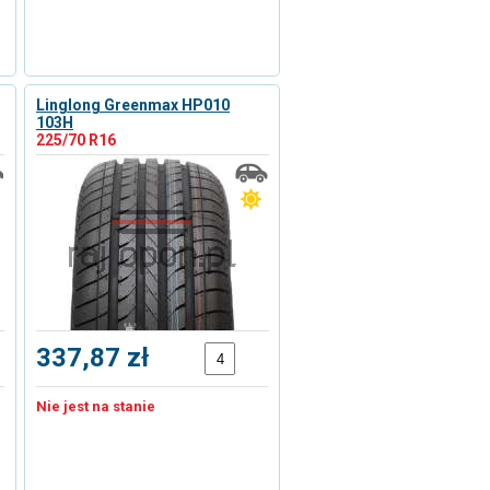
Linglong Greenmax HP010
103H
225/70 R16
337,87 zł
Nie jest na stanie