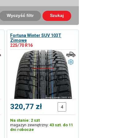
Wyczyść filtr
Szukaj
Fortuna Winter SUV 103T
Zimowe
225/70 R16
320,77 zł
Na stanie: 2 szt
magazyn zewnętrzny:
43 szt. do 11
dni robocze