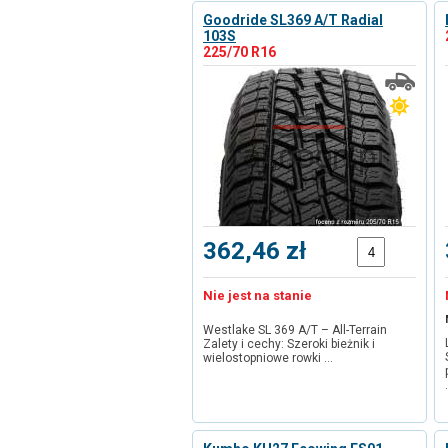
Goodride SL369 A/T Radial
103S
225/70 R16
362,46 zł
Nie jest na stanie
Westlake SL 369 A/T – All-Terrain
Zalety i cechy: Szeroki bieżnik i
wielostopniowe rowki …