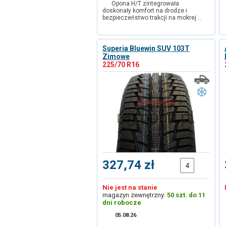
Opona H/T zintegrowała
doskonały komfort na drodze i
bezpieczeństwo trakcji na mokrej …
Superia Bluewin SUV 103T
Zimowe
225/70 R16
327,74 zł
Nie jest na stanie
magazyn zewnętrzny:
50 szt. do 11
dni robocze
05.08.26