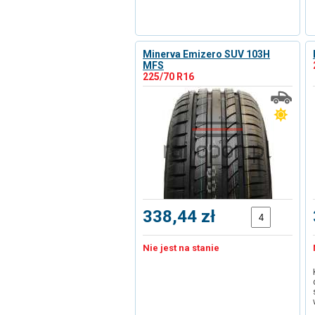
Minerva Emizero SUV 103H
MFS
225/70 R16
338,44 zł
Nie jest na stanie