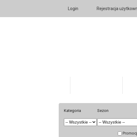
Login
Rejestracja użytkow
Katalog Produktów
O fi
Kategoria
Sezon
Promoc