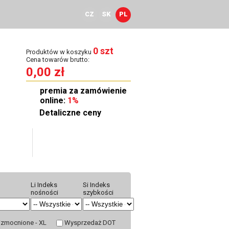
CZ
SK
PL
0 szt
Produktów w koszyku
Cena towarów brutto:
0,00 zł
premia za zamówienie
online:
1%
Detaliczne ceny
townia
Kontakt
Li Indeks
Si Indeks
nośności
szybkości
zmocnione - XL
Wysprzedaż DOT