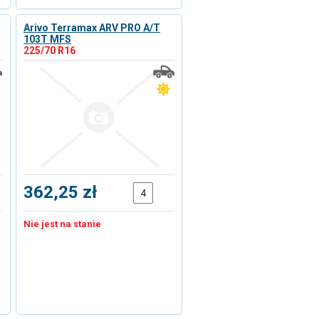
Arivo Terramax ARV PRO A/T
103T MFS
225/70 R16
362,25 zł
Nie jest na stanie