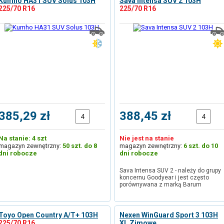
Kumho HA31 SUV Solus 103H
Sava Intensa SUV 2 103H
225/70 R16
225/70 R16
385,29 zł
388,45 zł
Na stanie: 4 szt
Nie jest na stanie
magazyn zewnętrzny:
50 szt. do 8
magazyn zewnętrzny:
6 szt. do 10
dni robocze
dni robocze
Sava Intensa SUV 2 - należy do grupy
koncernu Goodyear i jest często
porównywana z marką Barum
Toyo Open Country A/T+ 103H
Nexen WinGuard Sport 3 103H
225/70 R16
XL Zimowe