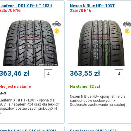
Laufenn LD01 X Fit HT 103H
Nexen N Blue HD+ 103T
225/70 R16
225/70 R16
363,46 zł
363,55 zł
Nie jest na stanie
Na stanie: 32 szt
M+S
Nexen N Blue HD+ opony letnie dla
Laufenn X Fit HT - LD01 - opona dla
samochodów osobowych. >
SUV i z napędem 4x4 oraz dla lekkich
Doskonałe zachowanie na suchej …
pojazdów dostawczych pick-upyX FIT
…