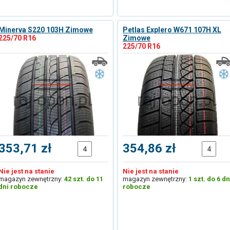
Minerva S220 103H Zimowe
Petlas Explero W671 107H XL
225/70 R16
Zimowe
225/70 R16
353,71 zł
354,86 zł
Nie jest na stanie
Nie jest na stanie
magazyn zewnętrzny:
42 szt. do 11
magazyn zewnętrzny:
1 szt. do 6 dn
dni robocze
robocze