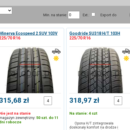
Min. na stanie:
Ext.:
Export do
Minerva Ecospeed 2 SUV 103V
Goodride SU318 H/T 103H
225/70 R16
225/70 R16
315,68 zł
318,97 zł
Nie jest na stanie
Na stanie: 4 szt
magazyn zewnętrzny:
50 szt. do 11
dni robocze
Opona H/T zintegrowała
doskonały komfort na drodze i