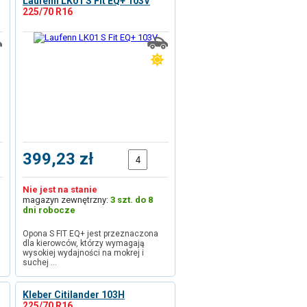
Laufenn LK01 S Fit EQ+ 103V
225/70 R16
399,23 zł
Nie jest na stanie
magazyn zewnętrzny:
3 szt. do 8
dni robocze
Opona S FIT EQ+ jest przeznaczona
dla kierowców, którzy wymagają
wysokiej wydajności na mokrej i
suchej …
Kleber Citilander 103H
225/70 R16