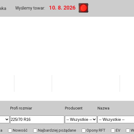
10. 8. 2026
Wyślemy towar:
nika
rmie
Twoje konto
Informacje dla kupujących
Hur
Profi rozmiar
Producent
Nazwa
ja
Nowość
Najbardziej pożądane
Opony RFT
EV
W