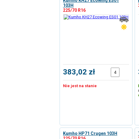
Kumho KH27 Ecowing ES01
103H
225/70 R16
383,02 zł
Nie jest na stanie
Kumho HP71 Crugen 103H
225/70 R16