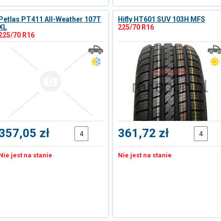
Petlas PT411 All-Weather 107T
Hifly HT601 SUV 103H MFS
XL
225/70 R16
225/70 R16
357,05 zł
361,72 zł
Nie jest na stanie
Nie jest na stanie