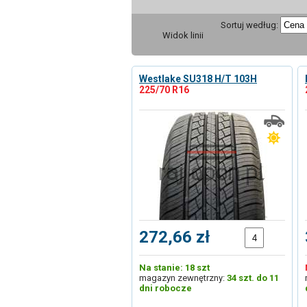
Sortuj według:
Widok linii
Westlake SU318 H/T 103H
225/70 R16
272,66 zł
Na stanie: 18 szt
magazyn zewnętrzny:
34 szt. do 11
dni robocze