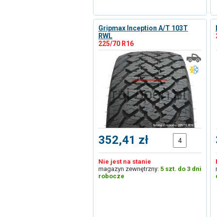
Gripmax Inception A/T 103T
RWL
225/70 R16
352,41 zł
Nie jest na stanie
magazyn zewnętrzny:
5 szt. do 3 dni
robocze