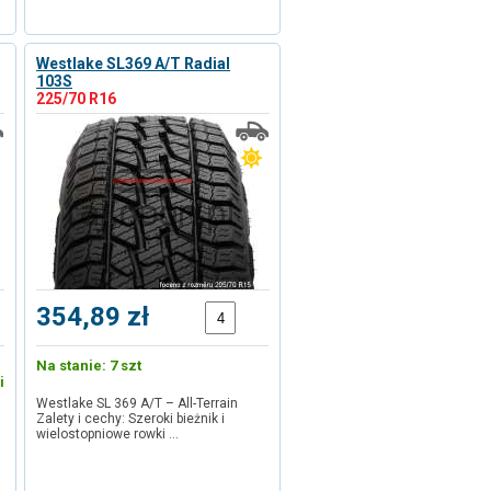
Westlake SL369 A/T Radial
103S
225/70 R16
354,89 zł
Na stanie: 7 szt
i
Westlake SL 369 A/T – All-Terrain
Zalety i cechy: Szeroki bieżnik i
wielostopniowe rowki …