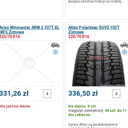
bezpieczeństwo trakcji na mokrej …
Arivo Winmaster ARW 2 107T XL
Atlas Polarbear SUV2 103T
MFS Zimowe
Zimowe
225/70 R16
225/70 R16
331,26 zł
336,50 zł
Nie jest na stanie
Na stanie: 4 szt
magazyn zewnętrzny:
44 szt. do 11
dni robocze
Opony Atlas są produkowane w