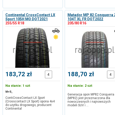
Continental CrossContact LX
Matador MP 82 Conquerra 
Sport 105H MO DOT2021
104T XL FR DOT2022
255/55 R18
205/80 R16
183,72 zł
188,70 zł
Na stanie: 1 szt
Na stanie: 2 szt
M+S,
Generacja opon MP82 Conquerra
ContiCrossContact LX Sport
(MP82) jest przeznaczona dla
(Crosscontact LX Sport) opona 4x4
nowoczesnych i najnowszych
do użytku drogowego, producent
modeli SUV i …
Continental