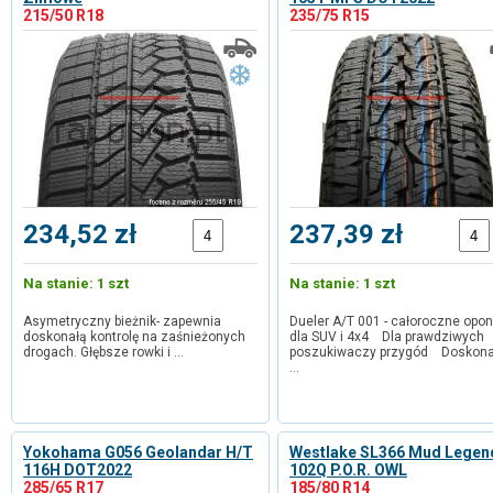
215/50 R18
235/75 R15
234,52 zł
237,39 zł
Na stanie: 1 szt
Na stanie: 1 szt
Asymetryczny bieżnik- zapewnia
Dueler A/T 001 - całoroczne opo
doskonałą kontrolę na zaśnieżonych
dla SUV i 4x4 Dla prawdziwych
drogach. Głębsze rowki i …
poszukiwaczy przygód Doskona
…
Yokohama G056 Geolandar H/T
Westlake SL366 Mud Legen
116H DOT2022
102Q P.O.R. OWL
285/65 R17
185/80 R14