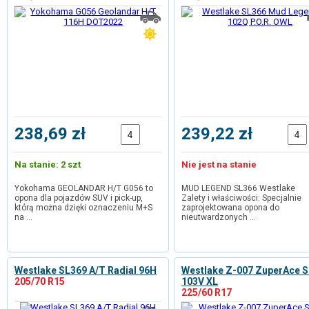
238,69 zł
239,22 zł
Na stanie: 2 szt
Nie jest na stanie
Yokohama GEOLANDAR H/T G056 to
MUD LEGEND SL366 Westlake
opona dla pojazdów SUV i pick-up,
Zalety i właściwości: Specjalnie
którą można dzięki oznaczeniu M+S
zaprojektowana opona do
na …
nieutwardzonych …
Westlake SL369 A/T Radial 96H
Westlake Z-007 ZuperAce 
205/70 R15
103V XL
225/60 R17