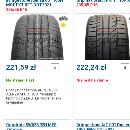
Bridgestone Alenza 001 100W
Gripmax Stature H/T 110H 
MOE EXT RFT DOT2021
235/65 R18
235/55 R18
221,59 zł
222,24 zł
Na stanie: 1 szt
Nie jest na stanie
Opony Bridgestone ALENZA 001 i
ALENZA SPORT A/S Premium z
technologią ENLITEN wybrane jako
oryginalne …
Goodride SW628 92H MFS
Bridgestone A/T 001 Dueler
Zimowe
105T MFS DOT2022