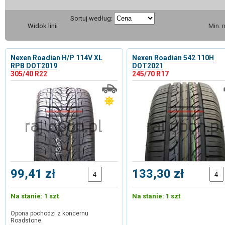
Sortuj według:
Widok linii
Min. 
Nexen Roadian H/P 114V XL
Nexen Roadian 542 110H
RPB DOT2019
DOT2021
305/40 R22
245/70 R17
99,41 zł
133,30 zł
Na stanie: 1 szt
Na stanie: 1 szt
Opona pochodzi z koncernu
Roadstone.