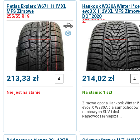
Petlas Explero W671 111V XL
Hankook W330A Winter i*ce
MFS Zimowe
evo3 X 112V XL MFS Zimow
255/55 R19
DOT2020
275/50 R19
213,33 zł
214,02 zł
Nie jest na stanie
Na stanie: 1 szt
Zimowa opona Hankook Winter I*
evo3 X W330A dla samochodów
osobowych SUV i 4x4
Najnowocześniejsza …