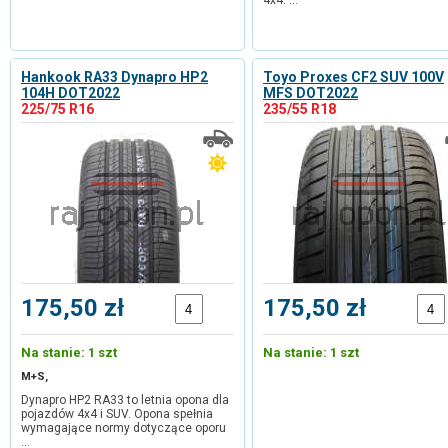
4x4. …
Hankook RA33 Dynapro HP2
Toyo Proxes CF2 SUV 100V
104H DOT2022
MFS DOT2022
225/75 R16
235/55 R18
175,50 zł
175,50 zł
Na stanie: 1 szt
Na stanie: 1 szt
M+S,
Dynapro HP2 RA33 to letnia opona dla
pojazdów 4x4 i SUV. Opona spełnia
wymagające normy dotyczące oporu
…