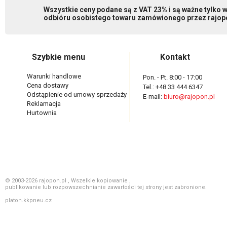
Wszystkie ceny podane są z VAT 23% i są ważne tylko
odbióru osobistego towaru zamówionego przez rajopo
Szybkie menu
Kontakt
Warunki handlowe
Pon. - Pt. 8:00 - 17:00
Cena dostawy
Tel.: +48 33 444 6347
Odstąpienie od umowy sprzedaży
E-mail:
biuro@rajopon.pl
Reklamacja
Hurtownia
© 2003-2026 rajopon.pl , Wszelkie kopiowanie ,
publikowanie lub rozpowszechnianie zawartości tej strony jest zabronione.
platon.kkpneu.cz