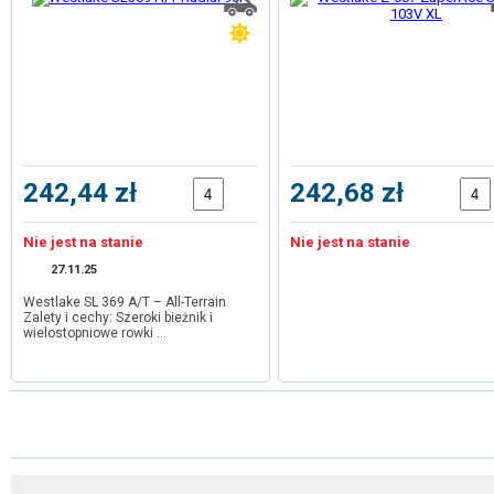
242,44 zł
242,68 zł
Nie jest na stanie
Nie jest na stanie
27.11.25
Westlake SL 369 A/T – All-Terrain
Zalety i cechy: Szeroki bieżnik i
wielostopniowe rowki …
1
2
3