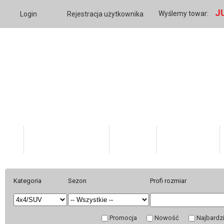
J
Wyślemy towar:
Login
Rejestracja użytkownika
Katalog Produktów
O firmie
Twoje konto
Kategoria
Sezon
Profi rozmiar
Promocja
Nowość
Najbardz