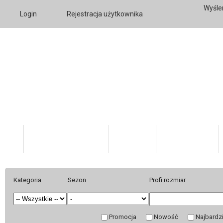
Wyśle
Login
Rejestracja użytkownika
Katalog Produktów
O firmie
Twoje konto
Kategoria
Sezon
Profi rozmiar
Promocja
Nowość
Najbardz