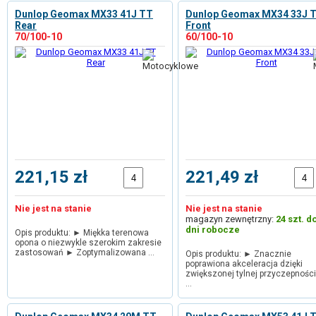
Dunlop Geomax MX33 41J TT
Dunlop Geomax MX34 33J 
Rear
Front
70/100-10
60/100-10
221,15 zł
221,49 zł
Nie jest na stanie
Nie jest na stanie
magazyn zewnętrzny:
24 szt. d
dni robocze
Opis produktu: ► Miękka terenowa
opona o niezwykle szerokim zakresie
zastosowań ► Zoptymalizowana …
Opis produktu: ► Znacznie
poprawiona akceleracja dzięki
zwiększonej tylnej przyczepnośc
…