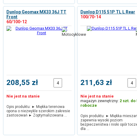
Dunlop Geomax MX33 36J TT
Dunlop D115 51P TL L Rear
Front
100/70-14
60/100-12
208,55 zł
211,63 zł
Nie jest na stanie
Nie jest na stanie
magazyn zewnętrzny:
2 szt. do 
robocze
Opis produktu: ► Miękka terenowa
opona o niezwykle szerokim zakresie
zastosowań ► Zoptymalizowana …
Opis produktu: ► Miękka miesza
zapewnia wysoki poziom
bezpieczeństwa i niski opór tocz
dla …