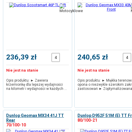
236,39 zł
240,65 zł
Nie jest na stanie
Nie jest na stanie
Opis produktu: ► Zawiera
Opis produktu: ► Miękka terenow
krzemionkę dla lepszej wydajności
opona o niezwykle szerokim zakr
na kilometr i wydajności w każdych …
zastosowań ► Zoptymalizowana
Dunlop Geomax MX34 41J TT
Dunlop D952F 51M (E) TT F
Rear
80/100-21
70/100-10