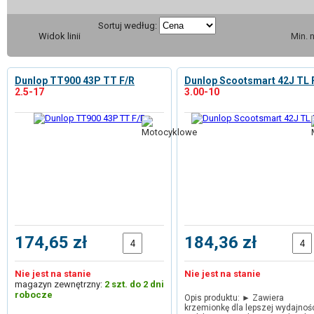
Sortuj według:
Widok linii
Min. 
Dunlop TT900 43P TT F/R
Dunlop Scootsmart 42J TL 
2.5-17
3.00-10
174,65 zł
184,36 zł
Nie jest na stanie
Nie jest na stanie
magazyn zewnętrzny:
2 szt. do 2 dni
robocze
Opis produktu: ► Zawiera
krzemionkę dla lepszej wydajnoś