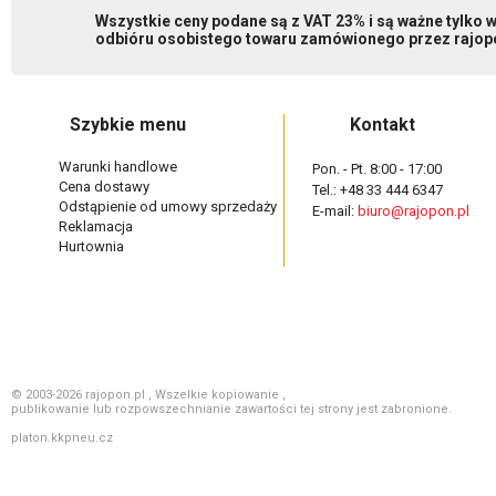
Wszystkie ceny podane są z VAT 23% i są ważne tylko
odbióru osobistego towaru zamówionego przez rajopo
Szybkie menu
Kontakt
Warunki handlowe
Pon. - Pt. 8:00 - 17:00
Cena dostawy
Tel.: +48 33 444 6347
Odstąpienie od umowy sprzedaży
E-mail:
biuro@rajopon.pl
Reklamacja
Hurtownia
© 2003-2026 rajopon.pl , Wszelkie kopiowanie ,
publikowanie lub rozpowszechnianie zawartości tej strony jest zabronione.
platon.kkpneu.cz