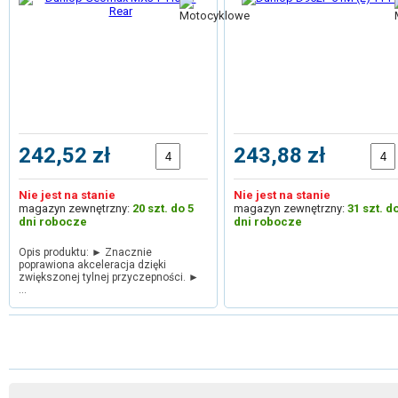
242,52 zł
243,88 zł
Nie jest na stanie
Nie jest na stanie
magazyn zewnętrzny:
20 szt. do 5
magazyn zewnętrzny:
31 szt. d
dni robocze
dni robocze
Opis produktu: ► Znacznie
poprawiona akceleracja dzięki
zwiększonej tylnej przyczepności. ►
…
1
2
3