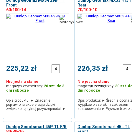
Dunlop Geomax MX34 29M TT
Dunlop Geomax MX53 41J 
Front
Rear
60/100-14
70/100-10
225,22 zł
226,35 zł
Nie jest na stanie
Nie jest na stanie
magazyn zewnętrzny:
26 szt. do 3
magazyn zewnętrzny:
30 szt. d
dni robocze
dni robocze
Opis produktu: ► Znacznie
Opis produktu: ► Średnia opona 
poprawiona akceleracja dzięki
wyjątkowo szerokim zakresem
zwiększonej tylnej przyczepności. ►
zastosowania ► Wyższe bloki z 
…
Dunlop Scootsmart 45P TL F/R
Dunlop Scootsmart 45L TL
80/80-16
Front