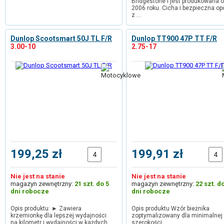
Bridgestone i jest produkowana 
2006 roku. Cicha i bezpieczna o
z …
Dunlop Scootsmart 50J TL F/R
Dunlop TT900 47P TT F/R
3.00-10
2.75-17
199,25 zł
199,91 zł
Nie jest na stanie
Nie jest na stanie
magazyn zewnętrzny:
21 szt. do 5
magazyn zewnętrzny:
22 szt. d
dni robocze
dni robocze
Opis produktu: ► Zawiera
Opis produktu Wzór bieżnika
krzemionkę dla lepszej wydajności
zoptymalizowany dla minimalnej
na kilometr i wydajności w każdych …
szerokości.