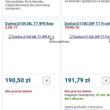
na kilometr i wydajności w każdy
Opis produktu Wzór bieżnika
zoptymalizowany dla minimalnej
szerokości.
Dunlop D104 38L TT 4PR Rear
Dunlop D110G 36P TT Front
2.50-17
70/90-16
190,50 zł
191,79 zł
Nie jest na stanie
Nie jest na stanie
magazyn zewnętrzny:
21 szt. d
dni robocze
Opona pochodzi z koncernu