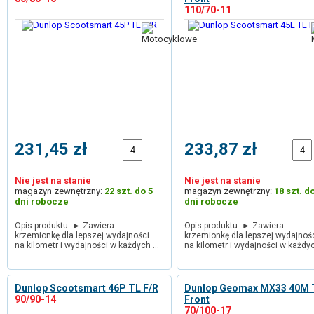
110/70-11
231,45 zł
233,87 zł
Nie jest na stanie
Nie jest na stanie
magazyn zewnętrzny:
22 szt. do 5
magazyn zewnętrzny:
18 szt. d
dni robocze
dni robocze
Opis produktu: ► Zawiera
Opis produktu: ► Zawiera
krzemionkę dla lepszej wydajności
krzemionkę dla lepszej wydajnoś
na kilometr i wydajności w każdych …
na kilometr i wydajności w każdy
Dunlop Scootsmart 46P TL F/R
Dunlop Geomax MX33 40M 
90/90-14
Front
70/100-17