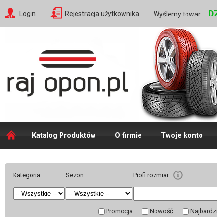
D
Login
Rejestracja użytkownika
Wyślemy towar:
Katalog Produktów
O firmie
Twoje konto
Kategoria
Sezon
Profi rozmiar
Promocja
Nowość
Najbardz