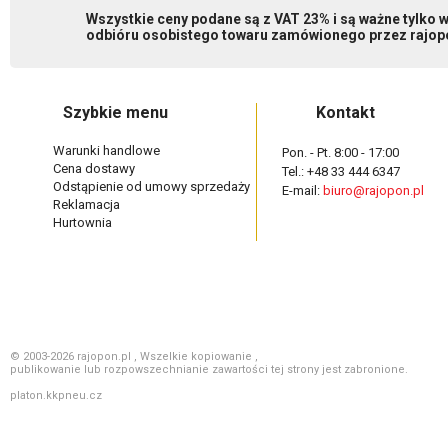
Wszystkie ceny podane są z VAT 23% i są ważne tylko
odbióru osobistego towaru zamówionego przez rajopo
Szybkie menu
Kontakt
Warunki handlowe
Pon. - Pt. 8:00 - 17:00
Cena dostawy
Tel.: +48 33 444 6347
Odstąpienie od umowy sprzedaży
E-mail:
biuro@rajopon.pl
Reklamacja
Hurtownia
© 2003-2026 rajopon.pl , Wszelkie kopiowanie ,
publikowanie lub rozpowszechnianie zawartości tej strony jest zabronione.
platon.kkpneu.cz