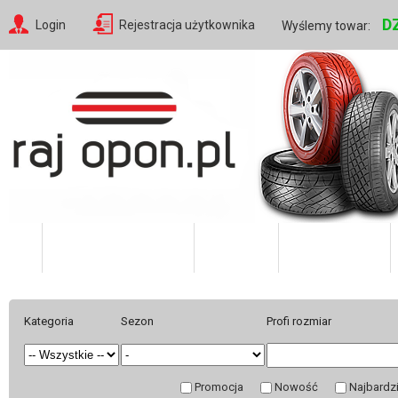
D
Login
Rejestracja użytkownika
Wyślemy towar:
Katalog Produktów
O firmie
Twoje konto
Kategoria
Sezon
Profi rozmiar
Promocja
Nowość
Najbardz