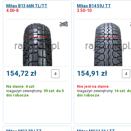
Mitas B13 66N TL/TT
Mitas B14 59J TT
4.00-8
3.50-10
154,72 zł
154,91 zł
Na stanie: 4 szt
Nie jest na stanie
magazyn zewnętrzny:
39 szt. do 5
magazyn zewnętrzny:
16 szt. d
dni robocze
dni robocze