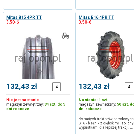
Mitas B15 4PR TT
Mitas B16 4PR TT
3.50-6
3.50-6
132,43 zł
132,43 zł
Nie jest na stanie
Na stanie: 1 szt
magazyn zewnętrzny:
34 szt. do 5
magazyn zewnętrzny:
50 szt. d
dni robocze
dni robocze
do małych traktorów ogrodowych
B16 - bieżnik z głębokimi i solidn
wypustkami dla lepszej trakcji. …