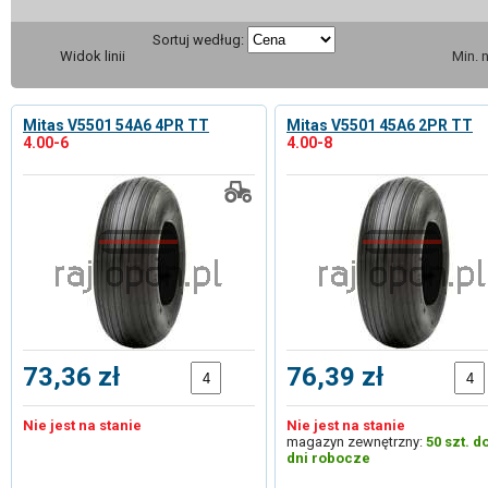
Sortuj według:
Widok linii
Min. 
Mitas V5501 54A6 4PR TT
Mitas V5501 45A6 2PR TT
4.00-6
4.00-8
73,36 zł
76,39 zł
Nie jest na stanie
Nie jest na stanie
magazyn zewnętrzny:
50 szt. d
dni robocze