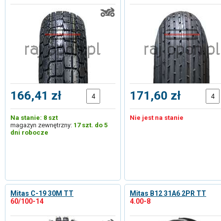
166,41 zł
171,60 zł
Na stanie: 8 szt
Nie jest na stanie
magazyn zewnętrzny:
17 szt. do 5
dni robocze
Mitas C-19 30M TT
Mitas B12 31A6 2PR TT
60/100-14
4.00-8