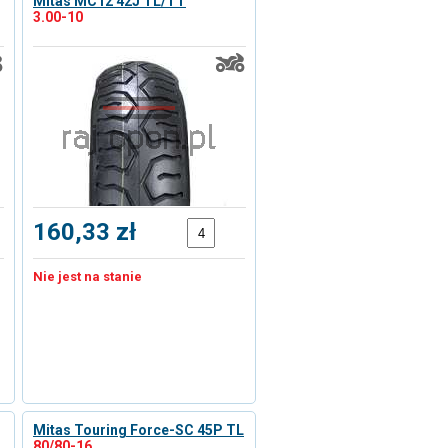
Mitas MC12 42J TL/TT
3.00-10
160,33 zł
Nie jest na stanie
Mitas Touring Force-SC 45P TL
80/80-16