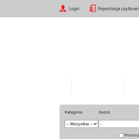
Login
Rejestracja użytkow
Katalog Produktów
O fi
Kategoria
Sezon
Promoc