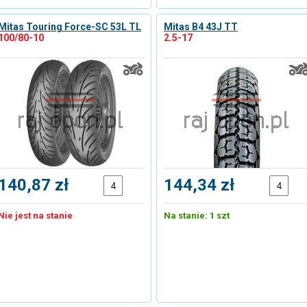
Mitas Touring Force-SC 53L TL
Mitas B4 43J TT
100/80-10
2.5-17
140,87 zł
144,34 zł
Nie jest na stanie
Na stanie: 1 szt