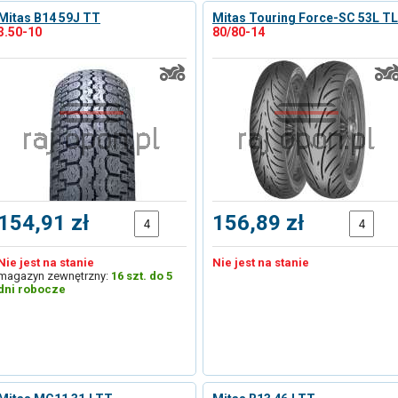
Mitas B14 59J TT
Mitas Touring Force-SC 53L TL
3.50-10
80/80-14
154,91 zł
156,89 zł
Nie jest na stanie
Nie jest na stanie
magazyn zewnętrzny:
16 szt. do 5
dni robocze