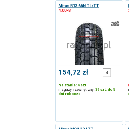
Mitas B13 66N TL/TT
4.00-8
154,72 zł
Na stanie: 4 szt
magazyn zewnętrzny:
39 szt. do 5
dni robocze