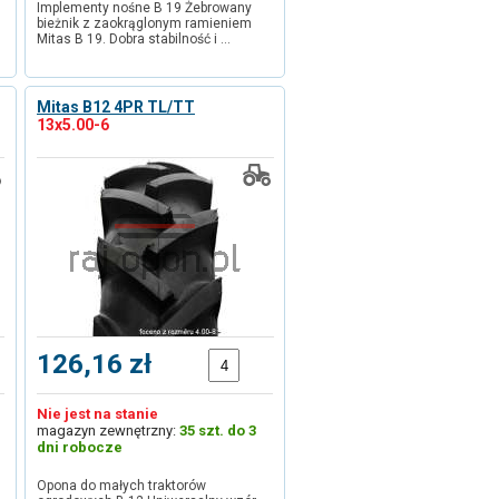
Implementy nośne B 19 Żebrowany
bieżnik z zaokrąglonym ramieniem
Mitas B 19. Dobra stabilność i …
Mitas B12 4PR TL/TT
13x5.00-6
126,16 zł
Nie jest na stanie
magazyn zewnętrzny:
35 szt. do 3
dni robocze
Opona do małych traktorów