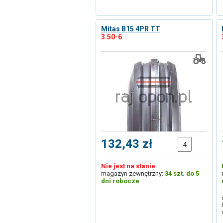
Mitas B15 4PR TT
3.50-6
132,43 zł
Nie jest na stanie
magazyn zewnętrzny:
34 szt. do 5
dni robocze