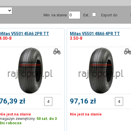
Min. na stanie:
Ext.:
Export do
Mitas V5501 45A6 2PR TT
Mitas V5501 48A6 4PR TT
4.00-8
3.50-8
76,39 zł
97,16 zł
Nie jest na stanie
Nie jest na stanie
magazyn zewnętrzny:
50 szt. do 3
dni robocze