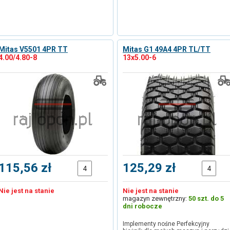
Mitas V5501 4PR TT
Mitas G1 49A4 4PR TL/TT
4.00/4.80-8
13x5.00-6
115,56 zł
125,29 zł
Nie jest na stanie
Nie jest na stanie
magazyn zewnętrzny:
50 szt. do 5
dni robocze
Implementy nośne Perfekcyjny