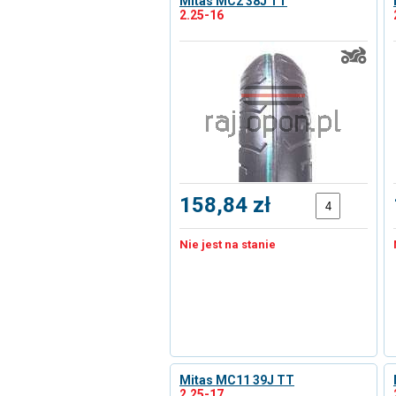
Mitas MC2 38J TT
2.25-16
158,84 zł
Nie jest na stanie
Mitas MC11 39J TT
2.25-17