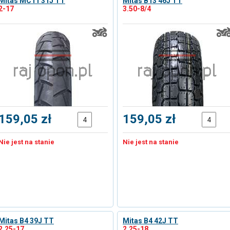
Mitas MC11 31J TT
Mitas B13 46J TT
2-17
3.50-8/4
159,05 zł
159,05 zł
Nie jest na stanie
Nie jest na stanie
Mitas B4 39J TT
Mitas B4 42J TT
2.25-17
2.25-18