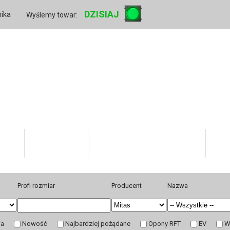
DZISIAJ
nika
Wyślemy towar:
rmie
Twoje konto
Informacje dla kupujących
Hur
Profi rozmiar
Producent
Nazwa
ja
Nowość
Najbardziej pożądane
Opony RFT
EV
W