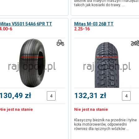
bieżnik dla małych maszyn i narzędzi
takich jak kosiarki do trawy. …
Mitas V5501 54A6 6PR TT
Mitas M-03 26B TT
4.00-6
2.25-16
130,49 zł
132,31 zł
Nie jest na stanie
Nie jest na stanie
Klasyczny bieżnik na przednie i tylne
koła motorowerów, odpowiedni
również dla ręcznych wózków …