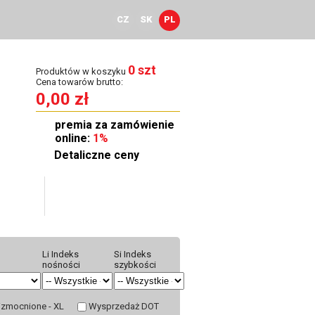
CZ
SK
PL
0 szt
Produktów w koszyku
Cena towarów brutto:
0,00 zł
premia za zamówienie
online:
1%
Detaliczne ceny
townia
Kontakt
Li Indeks
Si Indeks
nośności
szybkości
zmocnione - XL
Wysprzedaż DOT