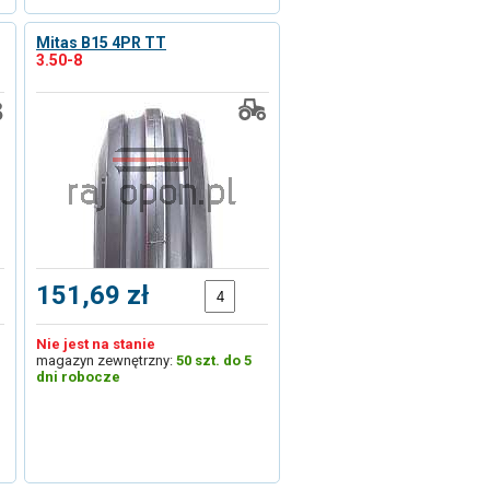
Mitas B15 4PR TT
3.50-8
151,69 zł
Nie jest na stanie
magazyn zewnętrzny:
50 szt. do 5
dni robocze