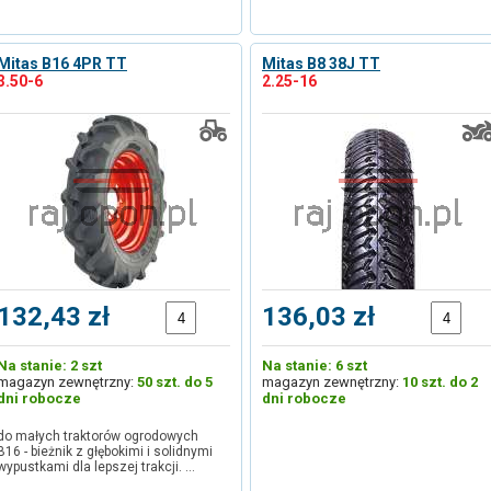
Mitas B16 4PR TT
Mitas B8 38J TT
3.50-6
2.25-16
132,43 zł
136,03 zł
Na stanie: 2 szt
Na stanie: 6 szt
magazyn zewnętrzny:
50 szt. do 5
magazyn zewnętrzny:
10 szt. do 2
dni robocze
dni robocze
do małych traktorów ogrodowych
B16 - bieżnik z głębokimi i solidnymi
wypustkami dla lepszej trakcji. …