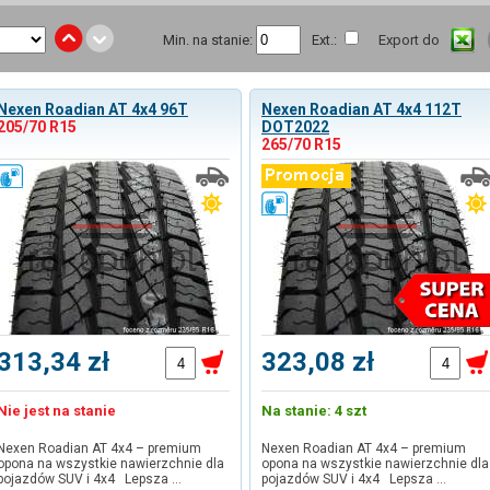
Min. na stanie:
Ext.:
Export do
Nexen Roadian AT 4x4 96T
Nexen Roadian AT 4x4 112T
205/70 R15
DOT2022
265/70 R15
313,34 zł
323,08 zł
Nie jest na stanie
Na stanie: 4 szt
Nexen Roadian AT 4x4 – premium
Nexen Roadian AT 4x4 – premium
opona na wszystkie nawierzchnie dla
opona na wszystkie nawierzchnie dla
pojazdów SUV i 4x4 Lepsza …
pojazdów SUV i 4x4 Lepsza …