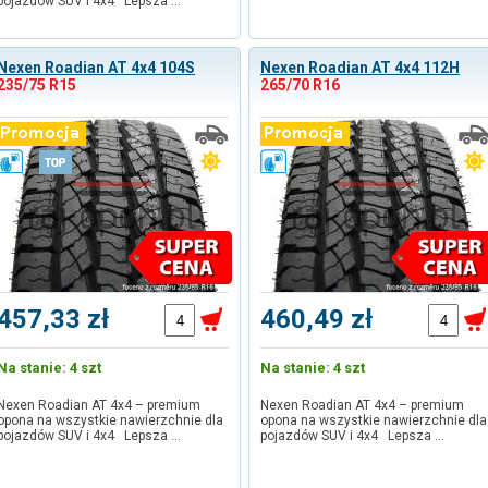
pojazdów SUV i 4x4 Lepsza …
Nexen Roadian AT 4x4 104S
Nexen Roadian AT 4x4 112H
235/75 R15
265/70 R16
457,33 zł
460,49 zł
Na stanie: 4 szt
Na stanie: 4 szt
Nexen Roadian AT 4x4 – premium
Nexen Roadian AT 4x4 – premium
opona na wszystkie nawierzchnie dla
opona na wszystkie nawierzchnie dla
pojazdów SUV i 4x4 Lepsza …
pojazdów SUV i 4x4 Lepsza …