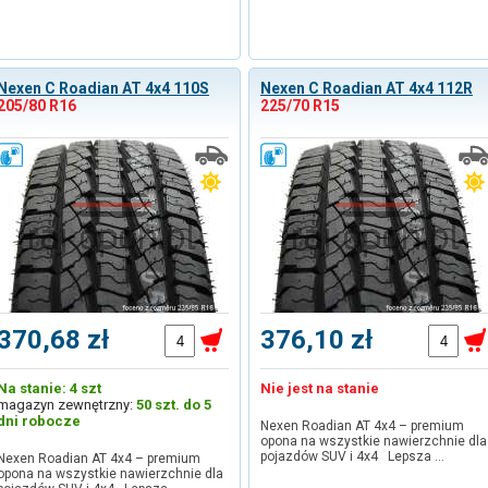
Nexen C Roadian AT 4x4 110S
Nexen C Roadian AT 4x4 112R
205/80 R16
225/70 R15
370,68 zł
376,10 zł
Na stanie: 4 szt
Nie jest na stanie
magazyn zewnętrzny:
50 szt. do 5
dni robocze
Nexen Roadian AT 4x4 – premium
opona na wszystkie nawierzchnie dla
pojazdów SUV i 4x4 Lepsza …
Nexen Roadian AT 4x4 – premium
opona na wszystkie nawierzchnie dla