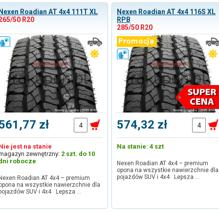
Nexen Roadian AT 4x4 111T XL
Nexen Roadian AT 4x4 116S XL
265/50 R20
RPB
285/50 R20
561,77 zł
574,32 zł
Nie jest na stanie
Na stanie: 4 szt
magazyn zewnętrzny:
2 szt. do 10
dni robocze
Nexen Roadian AT 4x4 – premium
opona na wszystkie nawierzchnie dla
pojazdów SUV i 4x4 Lepsza …
Nexen Roadian AT 4x4 – premium
opona na wszystkie nawierzchnie dla
pojazdów SUV i 4x4 Lepsza …