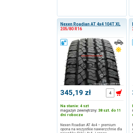
Nexen Roadian AT 4x4 104T XL
205/80 R16
345,19 zł
Na stanie: 4 szt
magazyn zewnętrzny:
38 szt. do 11
dni robocze
Nexen Roadian AT 4x4 – premium
opona na wszystkie nawierzchnie dla