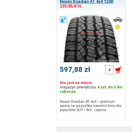
Nexen Roadian AT 4x4 120R
235/85 R16
597,88 zł
Nie jest na stanie
magazyn zewnętrzny:
6 szt. do 3 dni
robocze
Nexen Roadian AT 4x4 – premium
opona na wszystkie nawierzchnie dla
pojazdów SUV i 4x4 Lepsza …