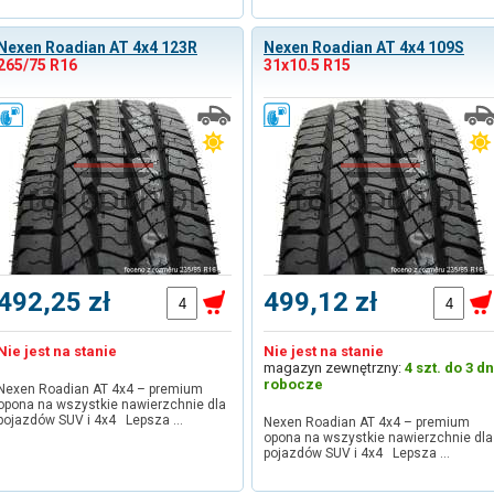
Nexen Roadian AT 4x4 123R
Nexen Roadian AT 4x4 109S
265/75 R16
31x10.5 R15
492,25 zł
499,12 zł
Nie jest na stanie
Nie jest na stanie
magazyn zewnętrzny:
4 szt. do 3 dn
robocze
Nexen Roadian AT 4x4 – premium
opona na wszystkie nawierzchnie dla
pojazdów SUV i 4x4 Lepsza …
Nexen Roadian AT 4x4 – premium
opona na wszystkie nawierzchnie dla
pojazdów SUV i 4x4 Lepsza …