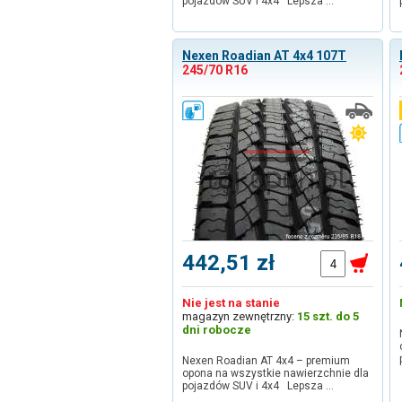
pojazdów SUV i 4x4 Lepsza …
Nexen Roadian AT 4x4 107T
245/70 R16
442,51 zł
Nie jest na stanie
magazyn zewnętrzny:
15 szt. do 5
dni robocze
Nexen Roadian AT 4x4 – premium
opona na wszystkie nawierzchnie dla
pojazdów SUV i 4x4 Lepsza …