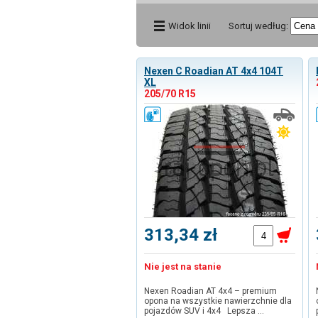
Widok linii
Sortuj według:
Nexen C Roadian AT 4x4 104T
XL
205/70 R15
313,34 zł
Nie jest na stanie
Nexen Roadian AT 4x4 – premium
opona na wszystkie nawierzchnie dla
pojazdów SUV i 4x4 Lepsza …