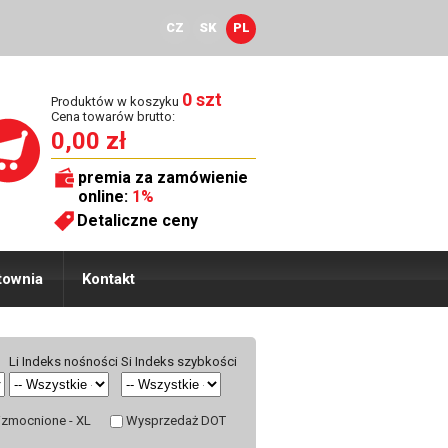
CZ
SK
PL
0 szt
Produktów w koszyku
Cena towarów brutto:
0,00 zł
premia za zamówienie
online:
1%
Detaliczne ceny
townia
Kontakt
Li Indeks nośności
Si Indeks szybkości
zmocnione - XL
Wysprzedaż DOT