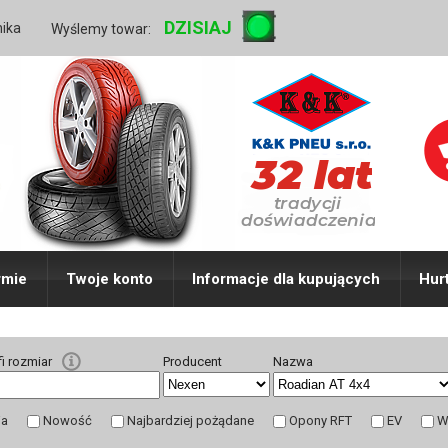
DZISIAJ
nika
Wyślemy towar:
rmie
Twoje konto
Informacje dla kupujących
Hur
fi rozmiar
Producent
Nazwa
ja
Nowość
Najbardziej pożądane
Opony RFT
EV
W