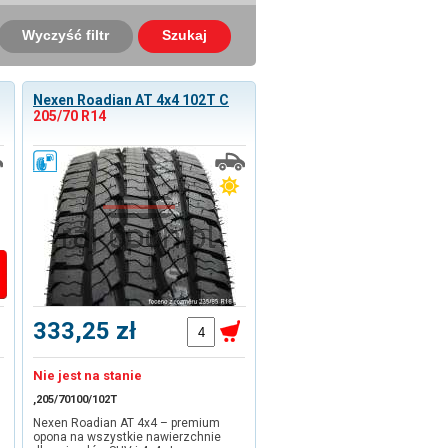
Wyczyść filtr
Szukaj
Nexen Roadian AT 4x4 102T C
205/70 R14
333,25 zł
Nie jest na stanie
,205/70
100/102T
Nexen Roadian AT 4x4 – premium
opona na wszystkie nawierzchnie