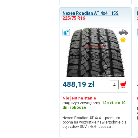
Nexen Roadian AT 4x4 115S
225/75 R16
488,19 zł
Nie jest na stanie
magazyn zewnętrzny:
12 szt. do 10
dni robocze
Nexen Roadian AT 4x4 – premium
opona na wszystkie nawierzchnie dla
pojazdów SUV i 4x4 Lepsza …