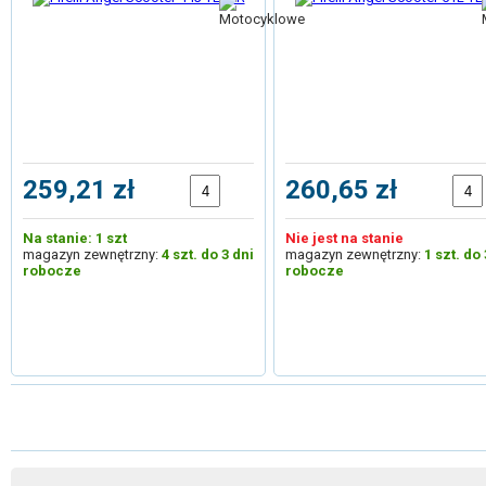
259,21 zł
260,65 zł
Na stanie: 1 szt
Nie jest na stanie
magazyn zewnętrzny:
4 szt. do 3 dni
magazyn zewnętrzny:
1 szt. do 
robocze
robocze
1
2
3