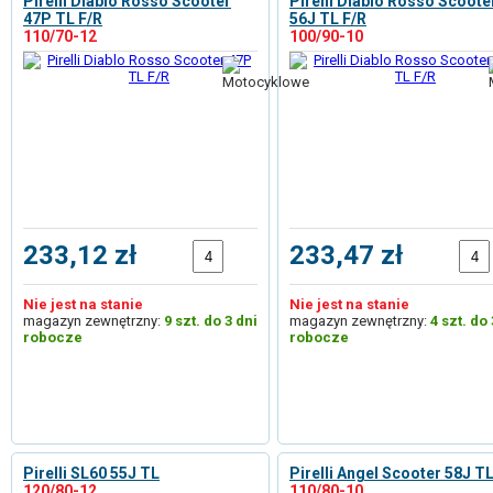
Pirelli Diablo Rosso Scooter
Pirelli Diablo Rosso Scoote
47P TL F/R
56J TL F/R
110/70-12
100/90-10
233,12 zł
233,47 zł
Nie jest na stanie
Nie jest na stanie
magazyn zewnętrzny:
9 szt. do 3 dni
magazyn zewnętrzny:
4 szt. do 
robocze
robocze
Pirelli SL60 55J TL
Pirelli Angel Scooter 58J TL
120/80-12
110/80-10