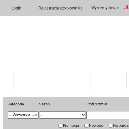
J
Wyślemy towar:
Login
Rejestracja użytkownika
Katalog Produktów
O firmie
Twoje konto
Kategoria
Sezon
Profi rozmiar
Promocja
Nowość
Najbardz