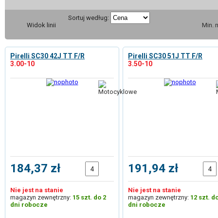
Sortuj według:
Widok linii
Min. 
Pirelli SC30 42J TT F/R
Pirelli SC30 51J TT F/R
3.00-10
3.50-10
184,37 zł
191,94 zł
Nie jest na stanie
Nie jest na stanie
magazyn zewnętrzny:
15 szt. do 2
magazyn zewnętrzny:
12 szt. d
dni robocze
dni robocze