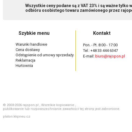
Wszystkie ceny podane są z VAT 23% i są ważne tylko
odbióru osobistego towaru zamówionego przez rajopo
Szybkie menu
Kontakt
Warunki handlowe
Pon. - Pt. 8:00 - 17:00
Cena dostawy
Tel.: +48 33 444 6347
Odstąpienie od umowy sprzedaży
E-mail:
biuro@rajopon.pl
Reklamacja
Hurtownia
© 2003-2026 rajopon.pl , Wszelkie kopiowanie ,
publikowanie lub rozpowszechnianie zawartości tej strony jest zabronione.
platon.kkpneu.cz