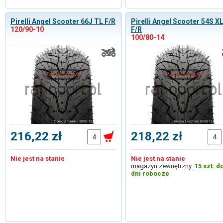
Pirelli Angel Scooter 66J TL F/R
Pirelli Angel Scooter 54S X
120/90-10
F/R
100/80-14
216,22 zł
218,22 zł
Nie jest na stanie
Nie jest na stanie
magazyn zewnętrzny:
15 szt. d
dni robocze