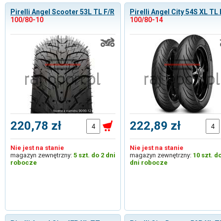
Pirelli Angel Scooter 53L TL F/R
Pirelli Angel City 54S XL TL
100/80-10
100/80-14
220,78 zł
222,89 zł
Nie jest na stanie
Nie jest na stanie
magazyn zewnętrzny:
5 szt. do 2 dni
magazyn zewnętrzny:
10 szt. d
robocze
dni robocze