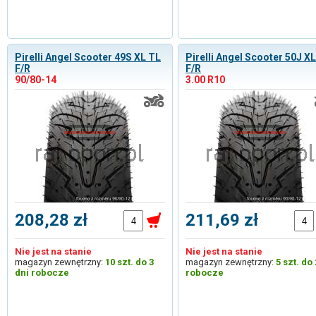
Pirelli Angel Scooter 49S XL TL
Pirelli Angel Scooter 50J X
F/R
F/R
90/80-14
3.00 R10
208,28 zł
211,69 zł
Nie jest na stanie
Nie jest na stanie
magazyn zewnętrzny:
10 szt. do 3
magazyn zewnętrzny:
5 szt. do 
dni robocze
robocze