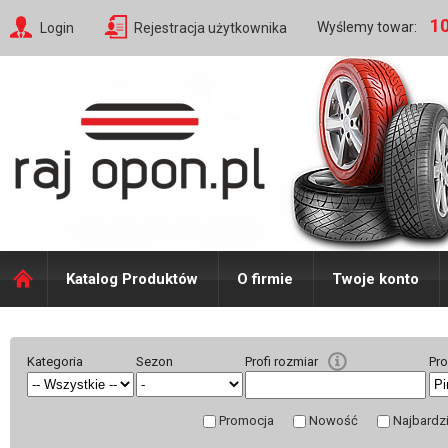
10
Wyślemy towar:
Login
Rejestracja użytkownika
Katalog Produktów
O firmie
Twoje konto
Kategoria
Sezon
Profi rozmiar
Pr
Promocja
Nowość
Najbardz