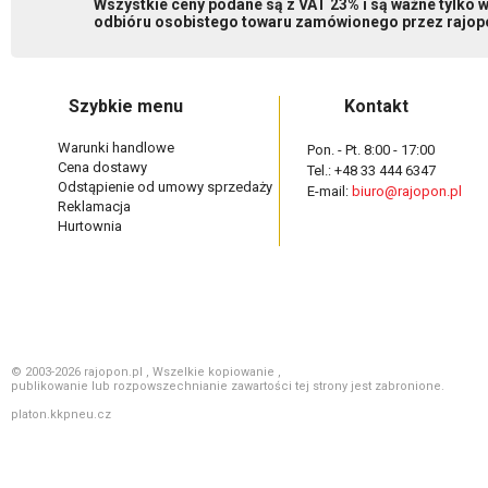
Wszystkie ceny podane są z VAT 23% i są ważne tylko
odbióru osobistego towaru zamówionego przez rajopo
Szybkie menu
Kontakt
Warunki handlowe
Pon. - Pt. 8:00 - 17:00
Cena dostawy
Tel.: +48 33 444 6347
Odstąpienie od umowy sprzedaży
E-mail:
biuro@rajopon.pl
Reklamacja
Hurtownia
© 2003-2026 rajopon.pl , Wszelkie kopiowanie ,
publikowanie lub rozpowszechnianie zawartości tej strony jest zabronione.
platon.kkpneu.cz