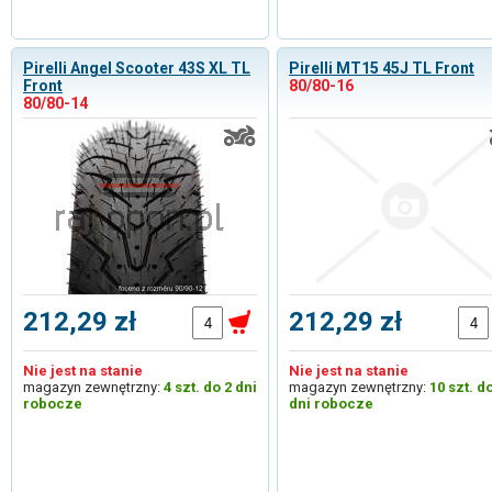
Pirelli Angel Scooter 43S XL TL
Pirelli MT15 45J TL Front
Front
80/80-16
80/80-14
212,29 zł
212,29 zł
Nie jest na stanie
Nie jest na stanie
magazyn zewnętrzny:
4 szt. do 2 dni
magazyn zewnętrzny:
10 szt. d
robocze
dni robocze