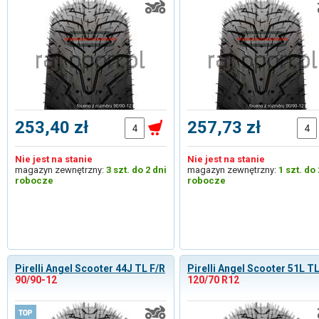
253,40 zł
257,73 zł
Nie jest na stanie
Nie jest na stanie
magazyn zewnętrzny:
3 szt. do 2 dni
magazyn zewnętrzny:
1 szt. do 
robocze
robocze
Pirelli Angel Scooter 44J TL F/R
Pirelli Angel Scooter 51L TL
90/90-12
120/70 R12