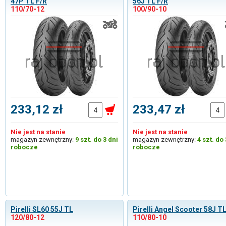
47P TL F/R
56J TL F/R
110/70-12
100/90-10
233,12 zł
233,47 zł
Nie jest na stanie
Nie jest na stanie
magazyn zewnętrzny:
9 szt. do 3 dni
magazyn zewnętrzny:
4 szt. do 
robocze
robocze
Pirelli SL60 55J TL
Pirelli Angel Scooter 58J TL
120/80-12
110/80-10