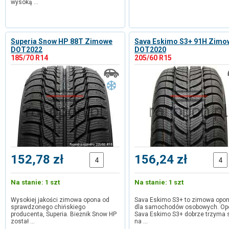
wysoką …
Superia Snow HP 88T Zimowe
Sava Eskimo S3+ 91H Zimo
DOT2022
DOT2020
185/70 R14
205/60 R15
152,78 zł
156,24 zł
Na stanie: 1 szt
Na stanie: 1 szt
Wysokiej jakości zimowa opona od
Sava Eskimo S3+ to zimowa opo
sprawdzonego chińskiego
dla samochodów osobowych. Op
producenta, Superia. Bieżnik Snow HP
Sava Eskimo S3+ dobrze trzyma 
został …
na …