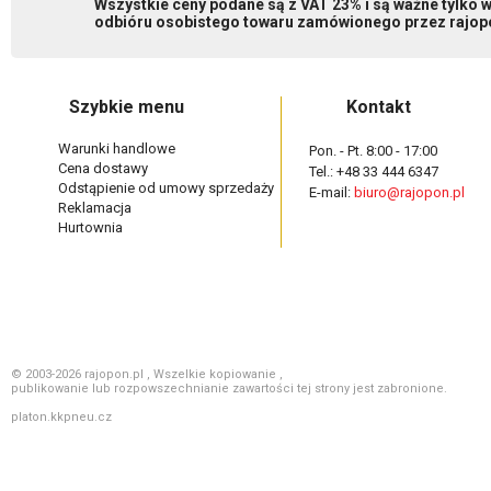
Wszystkie ceny podane są z VAT 23% i są ważne tylko
odbióru osobistego towaru zamówionego przez rajopo
Szybkie menu
Kontakt
Warunki handlowe
Pon. - Pt. 8:00 - 17:00
Cena dostawy
Tel.: +48 33 444 6347
Odstąpienie od umowy sprzedaży
E-mail:
biuro@rajopon.pl
Reklamacja
Hurtownia
© 2003-2026 rajopon.pl , Wszelkie kopiowanie ,
publikowanie lub rozpowszechnianie zawartości tej strony jest zabronione.
platon.kkpneu.cz