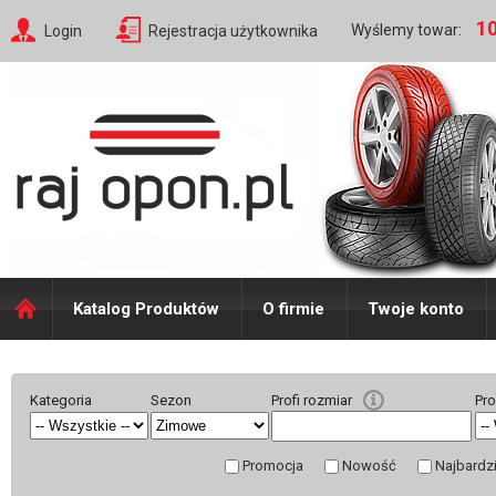
10
Wyślemy towar:
Login
Rejestracja użytkownika
Katalog Produktów
O firmie
Twoje konto
Kategoria
Sezon
Profi rozmiar
Pr
Promocja
Nowość
Najbardz