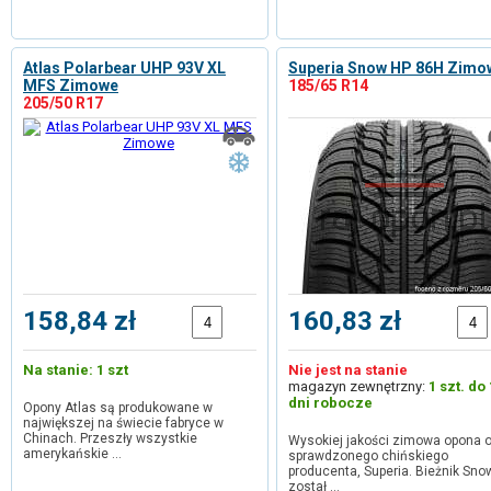
Atlas Polarbear UHP 93V XL
Superia Snow HP 86H Zimo
MFS Zimowe
185/65 R14
205/50 R17
158,84 zł
160,83 zł
Na stanie: 1 szt
Nie jest na stanie
magazyn zewnętrzny:
1 szt. do
dni robocze
Opony Atlas są produkowane w
największej na świecie fabryce w
Chinach. Przeszły wszystkie
Wysokiej jakości zimowa opona 
amerykańskie …
sprawdzonego chińskiego
producenta, Superia. Bieżnik Sno
został …