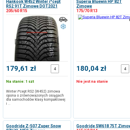
Hankook W452 Winter i*cept
Superia Bluewin HP 82T
RS2 91T Zimowe DOT2021
Zimowe
205/60 R15
175/70 R13
179,61 zł
180,04 zł
Na stanie: 1 szt
Nie jest na stanie
Winter i*cept RS2 (W452) zimowa
opona o zrównoważonych osiągach
dla samochodów klasy kompaktowej
i …
Goodride Z-507 Zuper Snow
Goodride SW618 75T Zimo