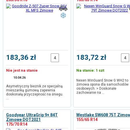
183,36 zł
183,72 zł
Nie jest na stanie
Na stanie: 1 szt
10.04.26
Nexen WinGuard Snow G WH2 to
zimowa opona dla samochodów
Asymetryczny bieżnik ze specjalną
osobowych. > Doskonałe
mieszanką gumową zapewnia
zachowanie na …
doskonałą przyczepność na śniegu.
…
Goodyear UltraGrip 9+ 84T
Westlake SW608 75T Zimo
Zimowe DOT2021
155/65 R14
175/70 R14