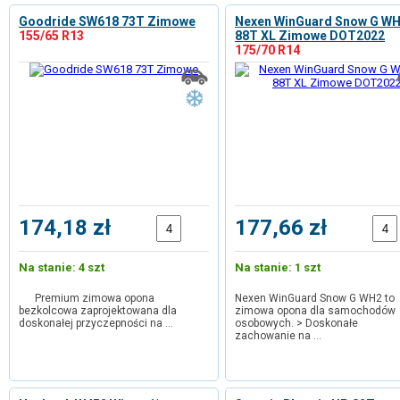
Goodride SW618 73T Zimowe
Nexen WinGuard Snow G W
155/65 R13
88T XL Zimowe DOT2022
175/70 R14
174,18 zł
177,66 zł
Na stanie: 4 szt
Na stanie: 1 szt
Premium zimowa opona
Nexen WinGuard Snow G WH2 to
bezkolcowa zaprojektowana dla
zimowa opona dla samochodów
doskonałej przyczepności na …
osobowych. > Doskonałe
zachowanie na …