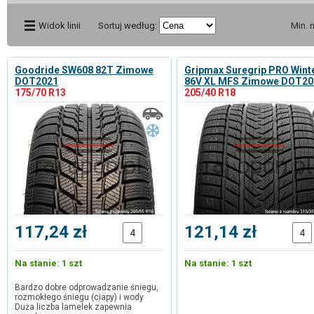
Widok linii
Sortuj według:
Min. 
Goodride SW608 82T Zimowe
Gripmax Suregrip PRO Wint
DOT2021
86V XL MFS Zimowe DOT20
175/70 R13
205/40 R18
117,24 zł
121,14 zł
Na stanie: 1 szt
Na stanie: 1 szt
Bardzo dobre odprowadzanie śniegu,
rozmokłego śniegu (ciapy) i wody
Duża liczba lamelek zapewnia