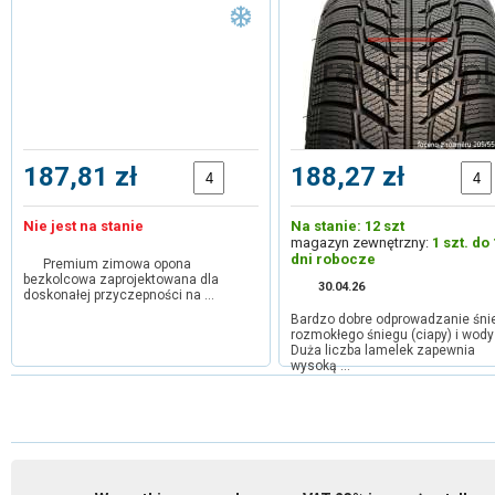
187,81 zł
188,27 zł
Nie jest na stanie
Na stanie: 12 szt
magazyn zewnętrzny:
1 szt. do
dni robocze
Premium zimowa opona
bezkolcowa zaprojektowana dla
30.04.26
doskonałej przyczepności na …
Bardzo dobre odprowadzanie śni
rozmokłego śniegu (ciapy) i wody
Duża liczba lamelek zapewnia
wysoką …
1
2
3