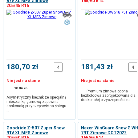
87V XL MFS Zimowe
165/60 R14
205/45 R16
180,70 zł
181,43 zł
Nie jest na stanie
Nie jest na stanie
10.04.26
Premium zimowa opona
bezkolcowa zaprojektowana dla
Asymetryczny bieżnik ze specjalną
doskonałej przyczepności na …
mieszanką gumową zapewnia
doskonałą przyczepność na śniegu.
…
Goodride Z-507 Zuper Snow
Nexen WinGuard Snow G W
91V XL MFS Zimowe
79T Zimowe DOT2022
205/50 R16
165/65 R14