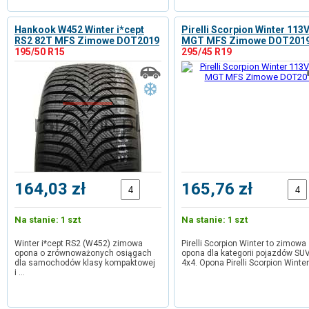
Hankook W452 Winter i*cept
Pirelli Scorpion Winter 113
RS2 82T MFS Zimowe DOT2019
MGT MFS Zimowe DOT201
195/50 R15
295/45 R19
164,03 zł
165,76 zł
Na stanie: 1 szt
Na stanie: 1 szt
Winter i*cept RS2 (W452) zimowa
Pirelli Scorpion Winter to zimowa
opona o zrównoważonych osiągach
opona dla kategorii pojazdów SUV
dla samochodów klasy kompaktowej
4x4. Opona Pirelli Scorpion Winte
i …