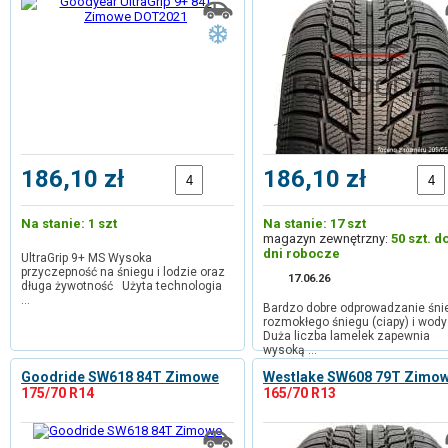
186,10 zł
186,10 zł
Na stanie: 1 szt
Na stanie: 17 szt
magazyn zewnętrzny:
50 szt. d
dni robocze
UltraGrip 9+ MS Wysoka
przyczepność na śniegu i lodzie oraz
17.06.26
długa żywotność Użyta technologia
…
Bardzo dobre odprowadzanie śni
rozmokłego śniegu (ciapy) i wody
Duża liczba lamelek zapewnia
wysoką …
Goodride SW618 84T Zimowe
Westlake SW608 79T Zimo
175/70 R14
165/70 R13