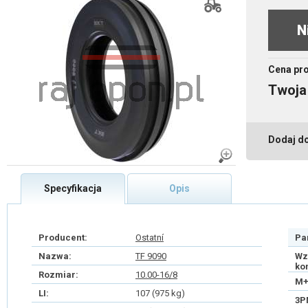
N
Cena pr
Twoja
Dodaj d
Specyfikacja
Opis
Producent:
Ostatní
Pa
Nazwa:
TF 9090
Wz
ko
Rozmiar:
10.00-16/8
M+
LI:
107 (975 kg)
3P