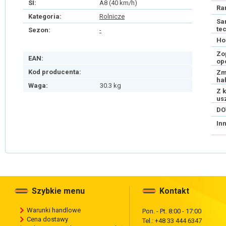
SI:
A8 (40 km/h)
Ra
Kategoria:
Rolnicze
Sa
te
Sezon:
-
Ho
Zo
EAN:
op
Kod producenta:
Zm
ha
Waga:
30.3 kg
Z 
us
DO
In
Szybkie menu
Kontakt
Warunki handlowe
Pon. - Pt. 8:00 - 17:00
Cena dostawy
Tel.: +48 33 444 6347