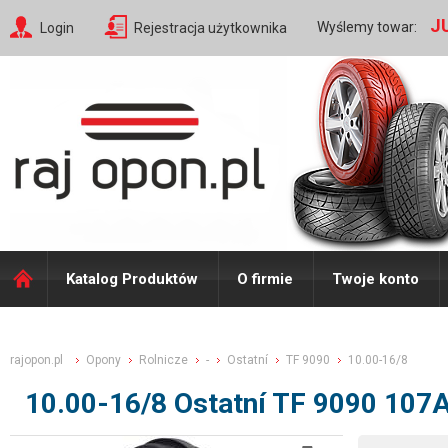
J
Wyślemy towar:
Login
Rejestracja użytkownika
Katalog Produktów
O firmie
Twoje konto
rajopon.pl
Opony
Rolnicze
-
Ostatní
TF 9090
10.00-16/8
10.00-16/8 Ostatní TF 9090 107