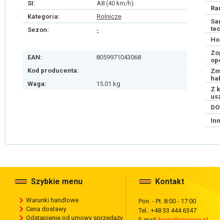
SI:
A8 (40 km/h)
Ra
Kategoria:
Rolnicze
Sa
te
Sezon:
-
Ho
Zo
EAN:
8059971043068
op
Kod producenta:
Zm
ha
Waga:
15.01 kg
Z 
us
DO
In
Szybkie menu
Kontakt
Warunki handlowe
Pon. - Pt. 8:00 - 17:00
Cena dostawy
Tel.: +48 33 444 6347
Odstąpienie od umowy sprzedaży
E-mail:
biuro@rajopon.pl