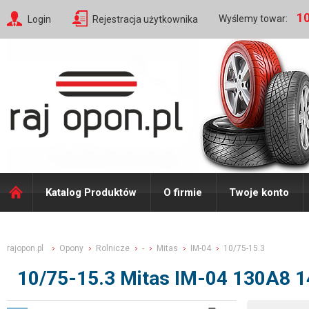
10
Wyślemy towar:
Login
Rejestracja użytkownika
Katalog Produktów
O firmie
Twoje konto
rajopon.pl
Opony
Rolnicze
-
Mitas
IM-04
10/75-15.3
10/75-15.3 Mitas IM-04 130A8 