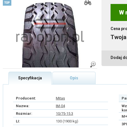
W 
Cena pr
Twoja
Dodaj d
Specyfikacja
Opis
Producent:
Mitas
Pa
Nazwa:
IM-04
Wz
ko
Rozmiar:
10/75-15.3
M+
LI:
130 (1900 kg)
3P