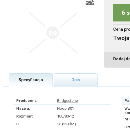
6 s
Cena pr
Twoja
Dodaj d
Specyfikacja
Opis
Producent:
Bridgestone
Pa
Nazwa:
Hoop B01
Wz
ko
Rozmiar:
100/80-12
M+
LI:
56 (224 kg)
3P