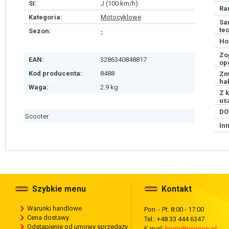
SI:
J (100 km/h)
Ra
Kategoria:
Motocyklowe
Sa
te
Sezon:
-
Ho
Zo
EAN:
3286340848817
op
Kod producenta:
8488
Zm
ha
Waga:
2.9 kg
Z 
us
DO
Scooter
In
Szybkie menu
Kontakt
Warunki handlowe
Pon. - Pt. 8:00 - 17:00
Cena dostawy
Tel.: +48 33 444 6347
Odstąpienie od umowy sprzedaży
E-mail:
biuro@rajopon.pl