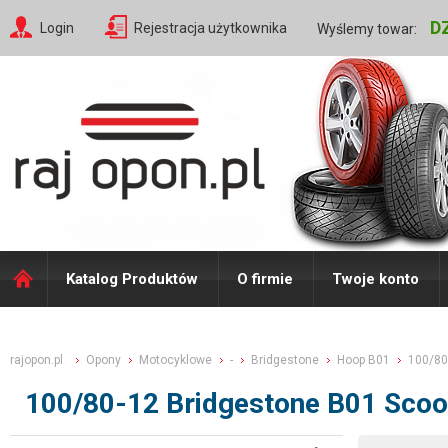
D
Login
Rejestracja użytkownika
Wyślemy towar:
Katalog Produktów
O firmie
Twoje konto
rajopon.pl
Opony
Motocyklowe
-
Bridgestone
Hoop B01
100/80
100/80-12 Bridgestone B01 Scoo