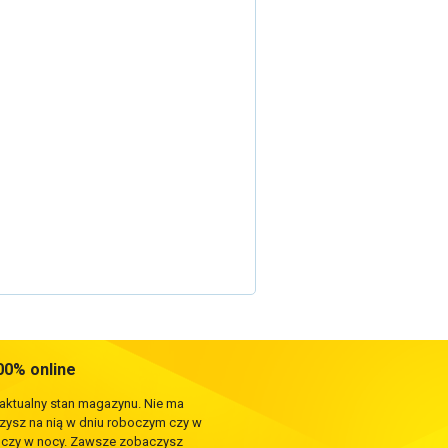
0% online
 aktualny stan magazynu. Nie ma
rzysz na nią w dniu roboczym czy w
e czy w nocy. Zawsze zobaczysz