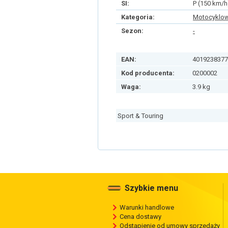
SI:
P (150 km/h
Kategoria:
Motocyklo
Sezon:
-
EAN:
4019238377
Kod producenta:
0200002
Waga:
3.9 kg
Sport & Touring
Szybkie menu
Warunki handlowe
Cena dostawy
Odstąpienie od umowy sprzedaży