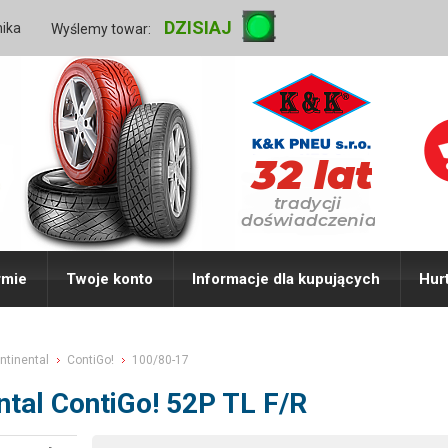
DZISIAJ
nika
Wyślemy towar:
rmie
Twoje konto
Informacje dla kupujących
Hur
ntinental
ContiGo!
100/80-17
tal ContiGo! 52P TL F/R