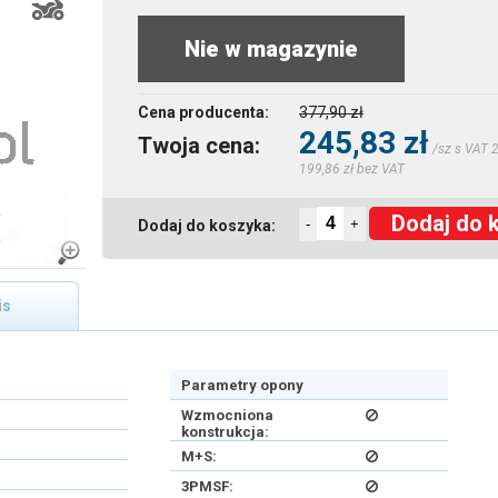
Nie w magazynie
Cena producenta:
377,90 zł
245,83 zł
Twoja cena:
/sz s VAT 
199,86 zł bez VAT
Dodaj do 
-
+
Dodaj do koszyka:
is
Parametry opony
Wzmocniona
konstrukcja:
M+S:
3PMSF: