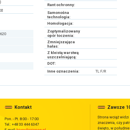
)
Rant ochronny:
we
Samonośna
technologia:
Homologacja:
Zoptymalizowany
620
opór toczenia:
Zmniejszająca
hałas:
Z kleistą warstwą
uszczelniającą:
DOT:
Inne oznaczenia:
TL F/R
Kontakt
Zawsze 10
Strona wciąż widzi
Pon. - Pt. 8:00 - 17:00
znaczenia, czy pat
Tel.: +48 33 444 6347
święto, w południ
E-mail:
biuro@rajopon.pl