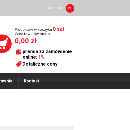
CZ
SK
PL
0 szt
Produktów w koszyku
Cena towarów brutto:
0,00 zł
premia za zamówienie
online:
1%
Detaliczne ceny
townia
Kontakt