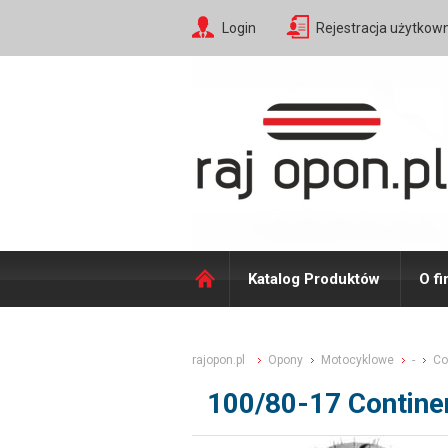
Login
Rejestracja użytkow
Katalog Produktów
O fi
rajopon.pl
Opony
Motocyklowe
-
Co
100/80-17 Continen