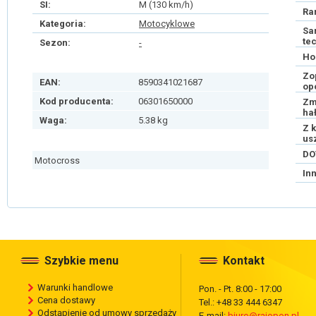
SI:
M (130 km/h)
Ra
Kategoria:
Motocyklowe
Sa
te
Sezon:
-
Ho
Zo
EAN:
8590341021687
op
Kod producenta:
06301650000
Zm
ha
Waga:
5.38 kg
Z 
us
DO
Motocross
In
Szybkie menu
Kontakt
Warunki handlowe
Pon. - Pt. 8:00 - 17:00
Cena dostawy
Tel.: +48 33 444 6347
Odstąpienie od umowy sprzedaży
E-mail:
biuro@rajopon.pl