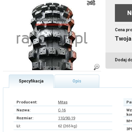
N
Cena pr
Twoja
Dodaj d
Specyfikacja
Opis
Producent:
Mitas
Pa
Nazwa:
C-16
Wz
ko
Rozmiar:
110/90-19
M+
LI:
62 (265 kg)
3P