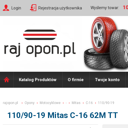
10
Wyślemy towar:
Login
Rejestracja użytkownika
Katalog Produktów
O firmie
Twoje konto
rajopon.pl
Opony
Motocyklowe
-
Mitas
C-16
110/90-19
110/90-19 Mitas C-16 62M TT