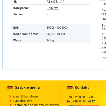
SI:
A8 (40 km/h)
Ra
Kategoria:
Rolnicze
Sa
te
Sezon:
-
Ho
Zo
EAN:
8590341004093
op
Kod producenta:
06303310000
Zm
ha
Waga:
34 kg
Z 
us
DO
In
Szybkie menu
Kontakt
Warunki handlowe
Pon. - Pt. 8:00 - 17:00
Cena dostawy
Tel.: +48 33 444 6347
Odstąpienie od umowy sprzedaży
E-mail:
biuro@rajopon.pl