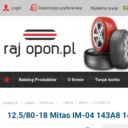
D
Login
Rejestracja użytkownika
Wyślemy towar:
Katalog Produktów
O firmie
Twoje konto
rajopon.pl
Opony
Rolnicze
-
Mitas
IM-04
12.5/80-18
12.5/80-18 Mitas IM-04 143A8 