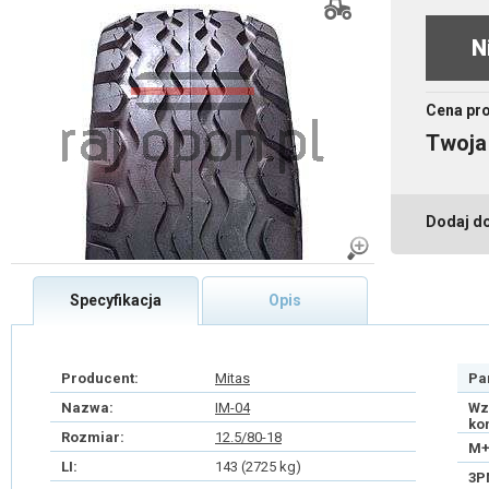
N
Cena pr
Twoja
Dodaj d
Specyfikacja
Opis
Producent:
Mitas
Pa
Nazwa:
IM-04
Wz
ko
Rozmiar:
12.5/80-18
M+
LI:
143 (2725 kg)
3P