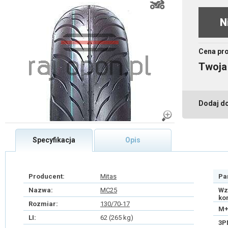
N
Cena pr
Twoja
Dodaj d
Specyfikacja
Opis
Producent:
Mitas
Pa
Nazwa:
MC25
Wz
ko
Rozmiar:
130/70-17
M+
LI:
62 (265 kg)
3P