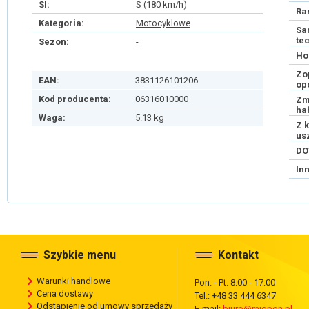
SI:
S (180 km/h)
Ra
Kategoria:
Motocyklowe
Sa
te
Sezon:
-
Ho
Zo
EAN:
3831126101206
op
Kod producenta:
06316010000
Zm
ha
Waga:
5.13 kg
Z 
us
DO
In
Szybkie menu
Kontakt
Warunki handlowe
Pon. - Pt. 8:00 - 17:00
Cena dostawy
Tel.: +48 33 444 6347
Odstąpienie od umowy sprzedaży
E-mail:
biuro@rajopon.pl