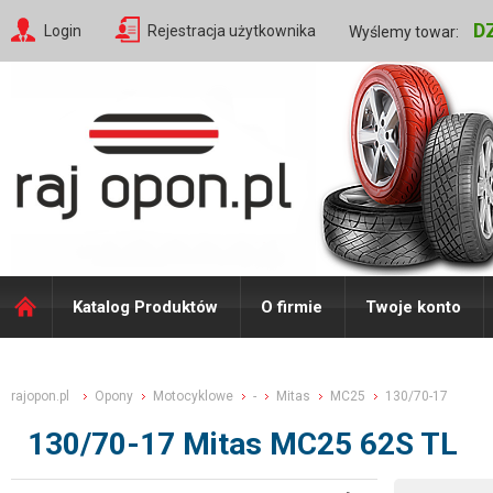
D
Login
Rejestracja użytkownika
Wyślemy towar:
Katalog Produktów
O firmie
Twoje konto
rajopon.pl
Opony
Motocyklowe
-
Mitas
MC25
130/70-17
130/70-17 Mitas MC25 62S TL