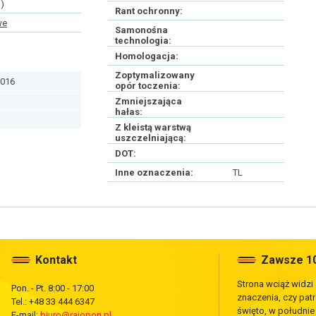
)
Rant ochronny:
we
Samonośna
technologia:
Homologacja:
Zoptymalizowany
016
opór toczenia:
Zmniejszająca
hałas:
Z kleistą warstwą
uszczelniającą:
DOT:
Inne oznaczenia:
TL
Kontakt
Zawsze 10
Strona wciąż widzi
Pon. - Pt. 8:00 - 17:00
znaczenia, czy pat
Tel.: +48 33 444 6347
święto, w południ
E-mail:
biuro@rajopon.pl