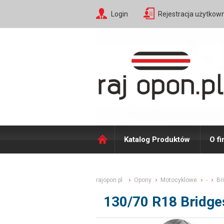
Login
Rejestracja użytkow
Katalog Produktów
O fi
rajopon.pl
Opony
Motocyklowe
-
Br
130/70 R18 Bridge