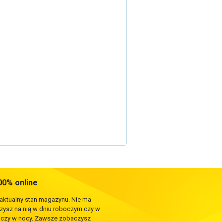
0% online
 aktualny stan magazynu. Nie ma
rzysz na nią w dniu roboczym czy w
e czy w nocy. Zawsze zobaczysz