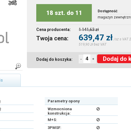
Dostępność
:
18 szt. do 11
magazyn zewnętrzn
dni
Cena producenta:
1 141,63 zł
639,47 zł
Twoja cena:
/sz s VAT 
519,90 zł bez VAT
Dodaj do 
-
+
Dodaj do koszyka:
is
e
Parametry opony
9
Wzmocniona
konstrukcja:
M+S:
3PMSF: