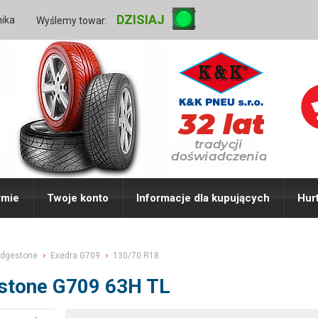
DZISIAJ
nika
Wyślemy towar:
rmie
Twoje konto
Informacje dla kupujących
Hur
idgestone
Exedra G709
130/70 R18
stone G709 63H TL