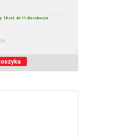
y:
18 szt. do 11 dni robocze
23%
koszyka