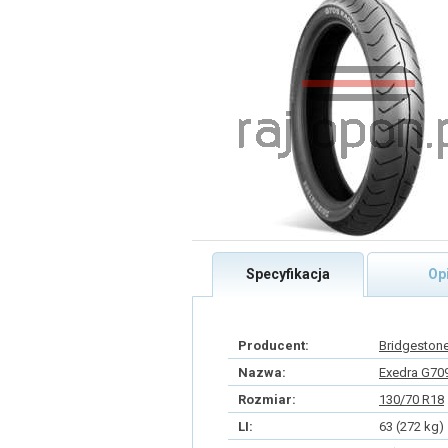
Specyfikacja
Op
Producent:
Bridgeston
Nazwa:
Exedra G70
Rozmiar:
130/70 R18
LI:
63 (272 kg)