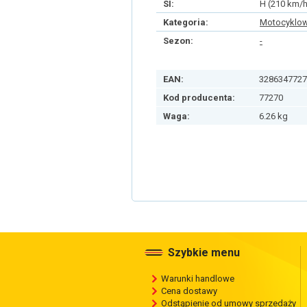
SI:
H (210 km/h
Kategoria:
Motocyklo
Sezon:
-
EAN:
3286347727
Kod producenta:
77270
Waga:
6.26 kg
Szybkie menu
Warunki handlowe
Cena dostawy
Odstąpienie od umowy sprzedaży