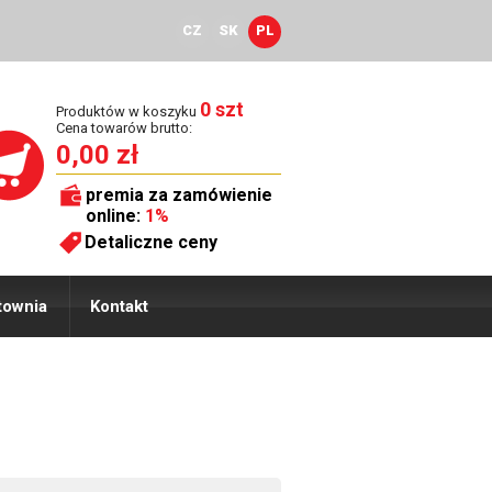
CZ
SK
PL
0 szt
Produktów w koszyku
Cena towarów brutto:
0,00 zł
premia za zamówienie
online:
1%
Detaliczne ceny
townia
Kontakt