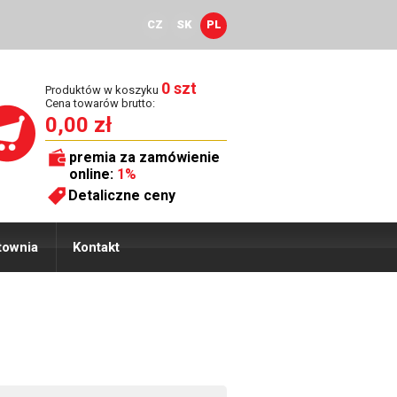
CZ
SK
PL
0 szt
Produktów w koszyku
Cena towarów brutto:
0,00 zł
premia za zamówienie
online:
1%
Detaliczne ceny
townia
Kontakt