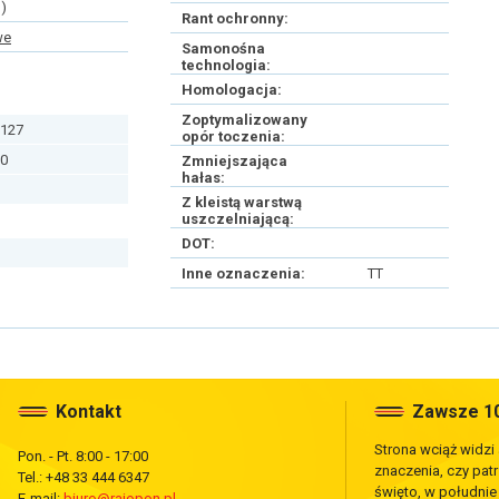
)
Rant ochronny:
we
Samonośna
technologia:
Homologacja:
Zoptymalizowany
127
opór toczenia:
0
Zmniejszająca
hałas:
Z kleistą warstwą
uszczelniającą:
DOT:
Inne oznaczenia:
TT
Kontakt
Zawsze 10
Strona wciąż widzi
Pon. - Pt. 8:00 - 17:00
znaczenia, czy pat
Tel.: +48 33 444 6347
święto, w południ
E-mail:
biuro@rajopon.pl