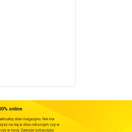
0% online
 aktualny stan magazynu. Nie ma
rzysz na nią w dniu roboczym czy w
e czy w nocy. Zawsze zobaczysz