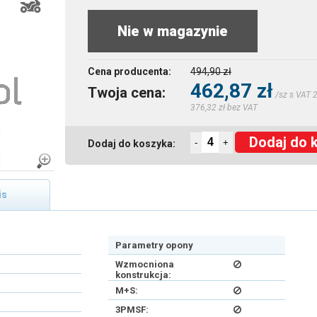
Nie w magazynie
Cena producenta:
494,90 zł
462,87 zł
Twoja cena:
/sz s VAT 
376,32 zł bez VAT
Dodaj do 
-
+
Dodaj do koszyka:
is
Parametry opony
Wzmocniona
konstrukcja:
M+S:
3PMSF: