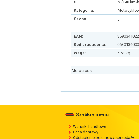
SI:
N (140 km/h
Kategoria:
Motocyklo
Sezon:
-
EAN:
8590341022
Kod producenta:
0630136000
Waga:
5.53 kg
Motocross
Szybkie menu
Warunki handlowe
Cena dostawy
Odstąpienie od umowy sprzedaży