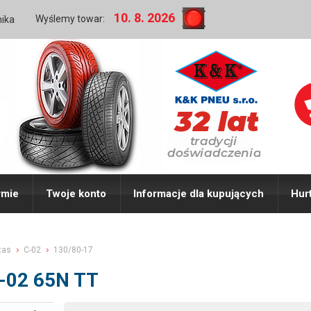
10. 8. 2026
Wyślemy towar:
nika
rmie
Twoje konto
Informacje dla kupujących
Hur
tas
C-02
130/80-17
C-02 65N TT