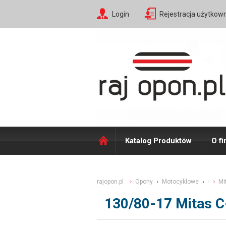
Login
Rejestracja użytkow
Katalog Produktów
O fi
rajopon.pl
Opony
Motocyklowe
-
Mi
130/80-17 Mitas 