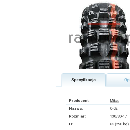
Specyfikacja
Op
Producent:
Mitas
Nazwa:
C-02
Rozmiar:
130/80-17
LI:
65 (290 kg)