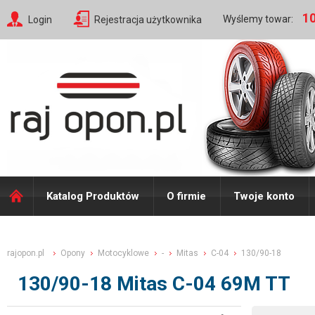
10
Wyślemy towar:
Login
Rejestracja użytkownika
Katalog Produktów
O firmie
Twoje konto
rajopon.pl
Opony
Motocyklowe
-
Mitas
C-04
130/90-18
130/90-18 Mitas C-04 69M TT