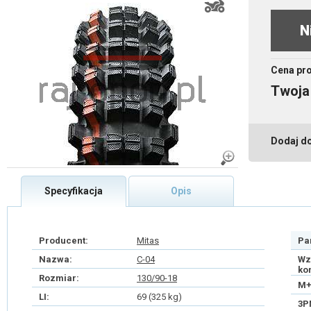
N
Cena pr
Twoja
Dodaj d
Specyfikacja
Opis
Producent:
Mitas
Pa
Nazwa:
C-04
Wz
ko
Rozmiar:
130/90-18
M+
LI:
69 (325 kg)
3P