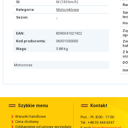
SI:
M (130 km/h)
Ra
Kategoria:
Motocyklowe
Sa
te
Sezon:
-
Ho
Zo
EAN:
8590341021922
op
Kod producenta:
06301550000
Zm
ha
Waga:
5.88 kg
Z 
us
DO
Motocross
In
Szybkie menu
Kontakt
Warunki handlowe
Pon. - Pt. 8:00 - 17:00
Cena dostawy
Tel.: +48 33 444 6347
Odstąpienie od umowy sprzedaży
E-mail:
biuro@rajopon.pl