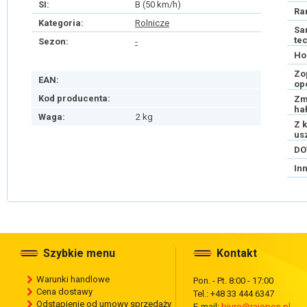
SI:
B (50 km/h)
Ra
Kategoria:
Rolnicze
Sa
te
Sezon:
-
Ho
Zo
EAN:
op
Kod producenta:
Zm
ha
Waga:
2 kg
Z 
us
DO
In
Szybkie menu
Kontakt
Warunki handlowe
Pon. - Pt. 8:00 - 17:00
Cena dostawy
Tel.: +48 33 444 6347
Odstąpienie od umowy sprzedaży
E-mail:
biuro@rajopon.pl