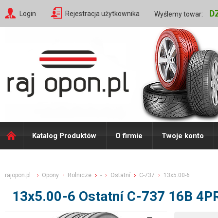
D
Login
Rejestracja użytkownika
Wyślemy towar:
Katalog Produktów
O firmie
Twoje konto
rajopon.pl
Opony
Rolnicze
-
Ostatní
C-737
13x5.00-6
13x5.00-6 Ostatní C-737 16B 4PR