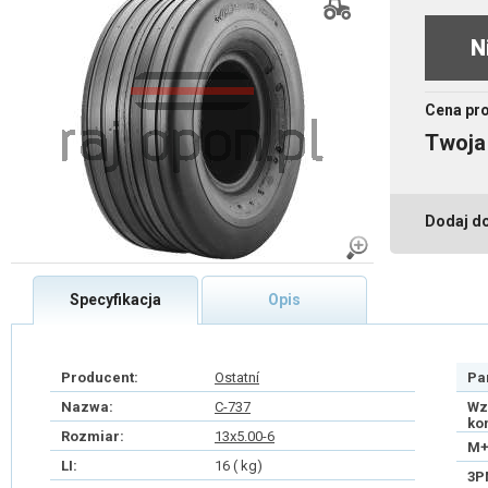
N
Cena pr
Twoja
Dodaj d
Specyfikacja
Opis
Producent:
Ostatní
Pa
Nazwa:
C-737
Wz
ko
Rozmiar:
13x5.00-6
M+
LI:
16 ( kg)
3P