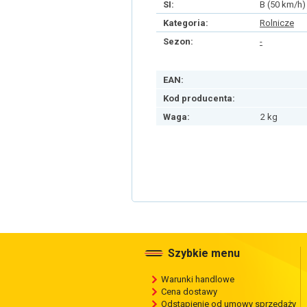
SI:
B (50 km/h)
Kategoria:
Rolnicze
Sezon:
-
EAN:
Kod producenta:
Waga:
2 kg
Szybkie menu
Warunki handlowe
Cena dostawy
Odstąpienie od umowy sprzedaży