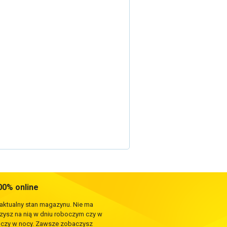
0% online
 aktualny stan magazynu. Nie ma
rzysz na nią w dniu roboczym czy w
e czy w nocy. Zawsze zobaczysz