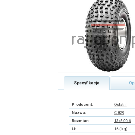
Specyfikacja
Op
Producent:
Ostatní
Nazwa:
C-829
Rozmiar:
13x5.00-6
LI:
16 ( kg)