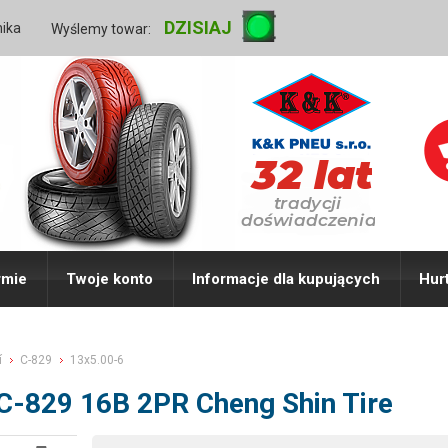
DZISIAJ
nika
Wyślemy towar:
rmie
Twoje konto
Informacje dla kupujących
Hur
í
C-829
13x5.00-6
 C-829 16B 2PR Cheng Shin Tire