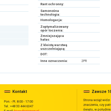
Rant ochronny:
Samonośna
technologia:
Homologacja:
Zoptymalizowany
opór toczenia:
Zmniejszająca
hałas:
Z kleistą warstwą
uszczelniającą:
DOT:
Inne oznaczenia:
2PR
Kontakt
Zawsze 10
Strona wciąż widzi
Pon. - Pt. 8:00 - 17:00
znaczenia, czy pat
Tel.: +48 33 444 6347
święto, w południ
E-mail:
biuro@rajopon.pl