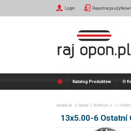
Login
Rejestracja użytkow
Katalog Produktów
O fi
rajopon.pl
Opony
Rolnicze
-
Ostatn
13x5.00-6 Ostatní