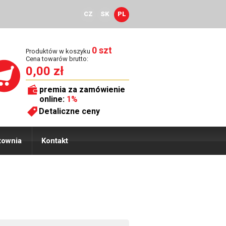
CZ
SK
PL
0 szt
Produktów w koszyku
Cena towarów brutto:
0,00 zł
premia za zamówienie
online:
1%
Detaliczne ceny
townia
Kontakt