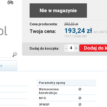
Nie w magazynie
Cena producenta:
202,32 zł
193,24 zł
Twoja cena:
/sz s VAT 
157,11 zł bez VAT
Dodaj do 
-
+
Dodaj do koszyka:
is
Parametry opony
Wzmocniona
konstrukcja:
M+S:
3PMSF: