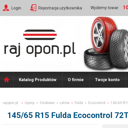
10
Wyślemy towar:
Login
Rejestracja użytkownika
Katalog Produktów
O firmie
Twoje konto
rajopon.pl
Opony
Osobowe
Letnie
Fulda
Ecocontrol
145/65 R1
145/65 R15 Fulda Ecocontrol 72