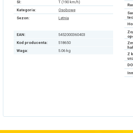
SI:
T (190 km/h)
Ra
Kategoria:
Osobowe
Sa
te
Sezon:
Letnia
Ho
Zo
EAN:
5452000360403
op
Kod producenta:
518650
Zm
ha
Waga:
5.06 kg
Z 
us
DO
In