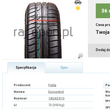
36 
Cena pr
Twoja
Dodaj d
Specyfikacja
Opis
Producent:
Fulda
Pa
Nazwa:
Ecocontrol
Wz
ko
Rozmiar:
145/65 R15
M+
LI:
72 (355 kg)
3P