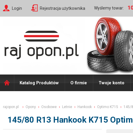
10
Wyślemy towar:
Login
Rejestracja użytkownika
Katalog Produktów
O firmie
Twoje konto
rajopon.pl
Opony
Osobowe
Letnie
Hankook
Optimo K715
145/
145/80 R13 Hankook K715 Opti