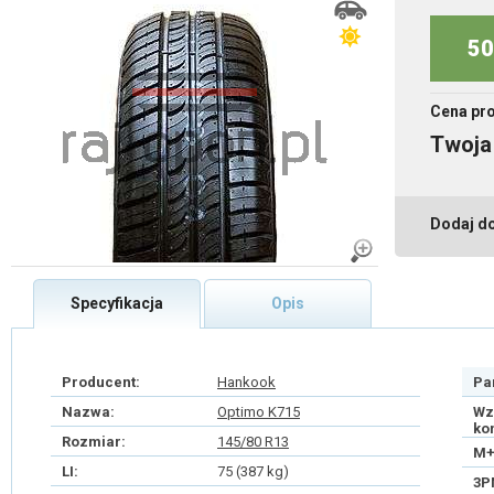
50
Cena pr
Twoja
Dodaj d
Specyfikacja
Opis
Producent:
Hankook
Pa
Nazwa:
Optimo K715
Wz
ko
Rozmiar:
145/80 R13
M+
LI:
75 (387 kg)
3P