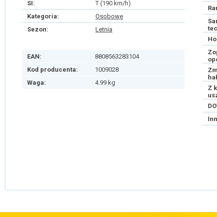
SI:
T (190 km/h)
Ra
Kategoria:
Osobowe
Sa
te
Sezon:
Letnia
Ho
Zo
EAN:
8808563283104
op
Kod producenta:
1009028
Zm
ha
Waga:
4.99 kg
Z 
us
DO
In