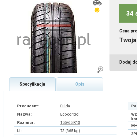
34 
Cena pr
Twoja
Dodaj d
Specyfikacja
Opis
Producent:
Fulda
Pa
Nazwa:
Ecocontrol
Wz
ko
Rozmiar:
155/65 R13
M+
LI:
73 (365 kg)
3P