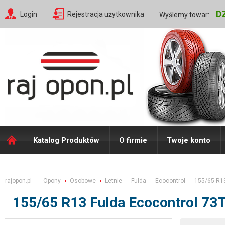
D
Login
Rejestracja użytkownika
Wyślemy towar:
Katalog Produktów
O firmie
Twoje konto
rajopon.pl
Opony
Osobowe
Letnie
Fulda
Ecocontrol
155/65 R1
155/65 R13 Fulda Ecocontrol 73