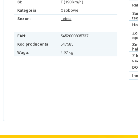
SI:
T (190 km/h)
Ra
Kategoria:
Osobowe
Sa
te
Sezon:
Letnia
Ho
Zo
EAN:
5452000805737
op
Kod producenta:
547585
Zm
ha
Waga:
4.97 kg
Z 
us
DO
In