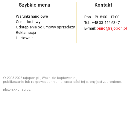
Szybkie menu
Kontakt
Warunki handlowe
Pon. - Pt. 8:00 - 17:00
Cena dostawy
Tel.: +48 33 444 6347
Odstąpienie od umowy sprzedaży
E-mail:
biuro@rajopon.pl
Reklamacja
Hurtownia
© 2003-2026 rajopon.pl , Wszelkie kopiowanie ,
publikowanie lub rozpowszechnianie zawartości tej strony jest zabronione.
platon.kkpneu.cz