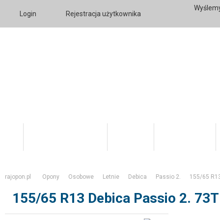
Wyślemy
Login
Rejestracja użytkownika
Katalog Produktów
O firmie
Twoje konto
rajopon.pl
Opony
Osobowe
Letnie
Debica
Passio 2.
155/65 R1
155/65 R13 Debica Passio 2. 73T