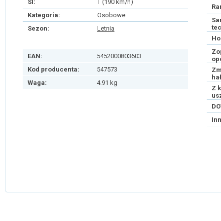
SI:
T (190 km/h)
Ra
Kategoria:
Osobowe
Sa
te
Sezon:
Letnia
Ho
Zo
EAN:
5452000803603
op
Kod producenta:
547573
Zm
ha
Waga:
4.91 kg
Z 
us
DO
In