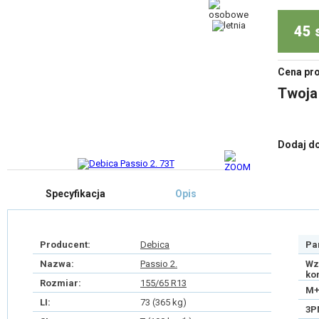
45 
Cena pr
Twoja
Dodaj d
Specyfikacja
Opis
Producent:
Debica
Pa
Nazwa:
Passio 2.
Wz
ko
Rozmiar:
155/65 R13
M+
LI:
73 (365 kg)
3P