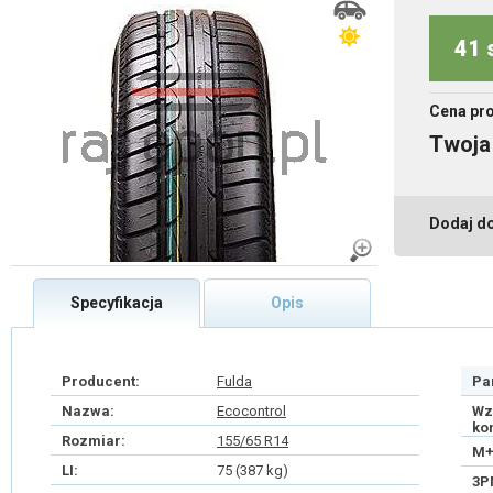
41 
Cena pr
Twoja
Dodaj d
Specyfikacja
Opis
Producent:
Fulda
Pa
Nazwa:
Ecocontrol
Wz
ko
Rozmiar:
155/65 R14
M+
LI:
75 (387 kg)
3P