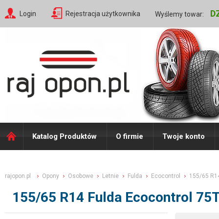
D
Login
Rejestracja użytkownika
Wyślemy towar:
Katalog Produktów
O firmie
Twoje konto
rajopon.pl
Opony
Osobowe
Letnie
Fulda
Ecocontrol
155/65 R1
155/65 R14 Fulda Ecocontrol 75