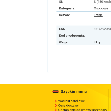
SI:
S (180 km/h
Kategoria:
Osobowe
Sezon:
Letnia
EAN:
8714692053
Kod producenta:
Waga:
8 kg
Szybkie menu
Warunki handlowe
Cena dostawy
Odstąpienie od umowy sprzedaży