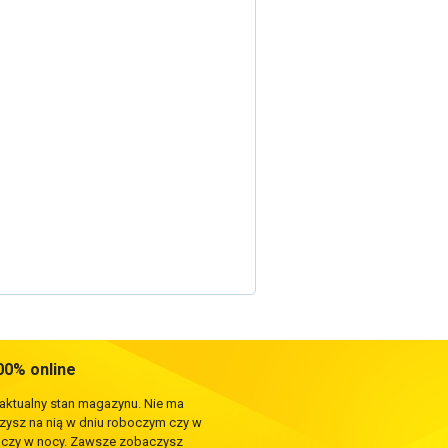
0% online
 aktualny stan magazynu. Nie ma
rzysz na nią w dniu roboczym czy w
e czy w nocy. Zawsze zobaczysz