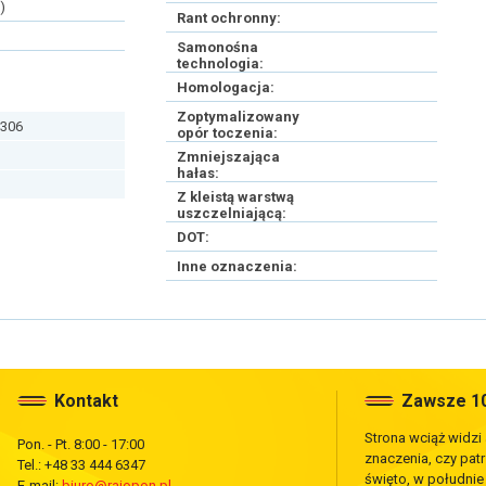
)
Rant ochronny:
Samonośna
technologia:
Homologacja:
Zoptymalizowany
306
opór toczenia:
Zmniejszająca
hałas:
Z kleistą warstwą
uszczelniającą:
DOT:
Inne oznaczenia:
Kontakt
Zawsze 10
Strona wciąż widzi
Pon. - Pt. 8:00 - 17:00
znaczenia, czy pat
Tel.: +48 33 444 6347
święto, w południ
E-mail:
biuro@rajopon.pl