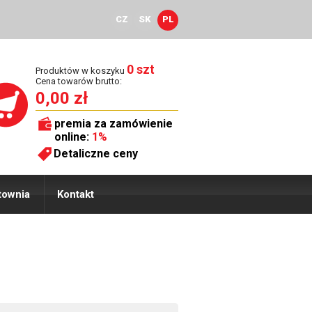
CZ
SK
PL
0 szt
Produktów w koszyku
Cena towarów brutto:
0,00 zł
premia za zamówienie
online:
1%
Detaliczne ceny
townia
Kontakt