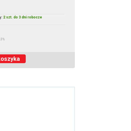
y:
2 szt. do 3 dni robocze
23%
koszyka