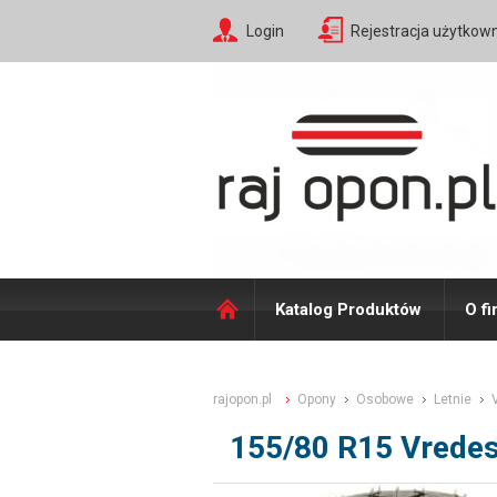
Login
Rejestracja użytkow
Katalog Produktów
O fi
rajopon.pl
Opony
Osobowe
Letnie
155/80 R15 Vredest