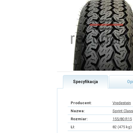
Specyfikacja
Op
Producent:
Vredestein
Nazwa:
Sprint Class
Rozmiar:
155/80 R15
LI:
82 (475 kg)