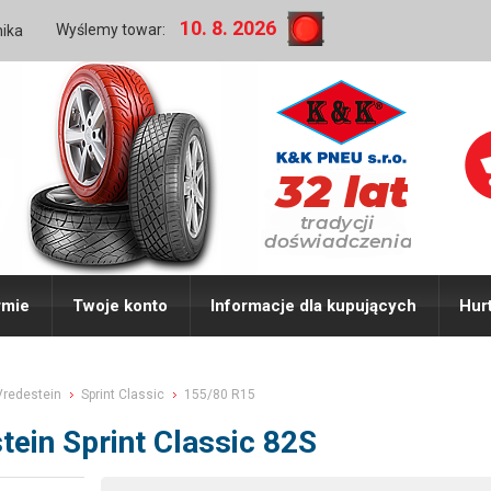
10. 8. 2026
Wyślemy towar:
nika
rmie
Twoje konto
Informacje dla kupujących
Hur
Vredestein
Sprint Classic
155/80 R15
ein Sprint Classic 82S