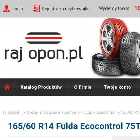
10
Wyślemy towar:
Login
Rejestracja użytkownika
Katalog Produktów
O firmie
Twoje konto
rajopon.pl
Opony
Osobowe
Letnie
Fulda
Ecocontrol
165/60 R1
165/60 R14 Fulda Ecocontrol 75