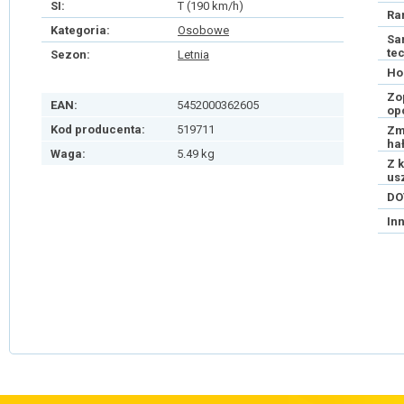
SI:
T (190 km/h)
Ra
Kategoria:
Osobowe
Sa
te
Sezon:
Letnia
Ho
Zo
EAN:
5452000362605
op
Kod producenta:
519711
Zm
ha
Waga:
5.49 kg
Z 
us
DO
In