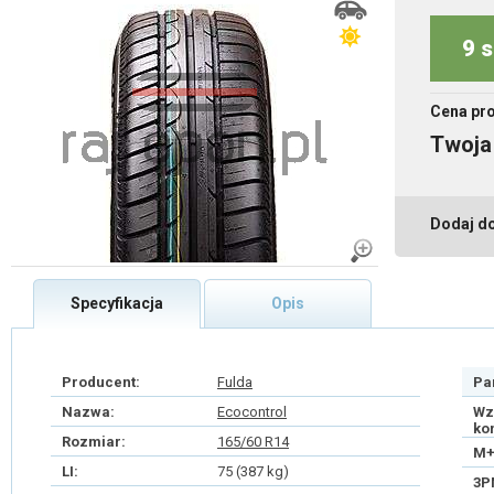
9 s
Cena pr
Twoja
Dodaj d
Specyfikacja
Opis
Producent:
Fulda
Pa
Nazwa:
Ecocontrol
Wz
ko
Rozmiar:
165/60 R14
M+
LI:
75 (387 kg)
3P