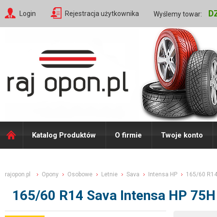
D
Login
Rejestracja użytkownika
Wyślemy towar:
Katalog Produktów
O firmie
Twoje konto
rajopon.pl
Opony
Osobowe
Letnie
Sava
Intensa HP
165/60 R1
165/60 R14 Sava Intensa HP 75H