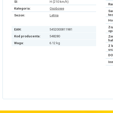
SI:
H (210 km/h)
Ra
Kategoria:
Osobowe
Sa
te
Sezon:
Letnia
Ho
Zo
EAN:
5452000811981
op
Kod producenta:
548280
Zm
ha
Waga:
6.12 kg
Z 
us
DO
In