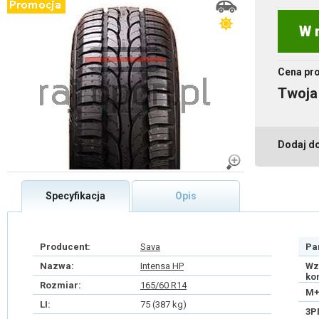
W 
Cena pr
Twoja
Dodaj d
Specyfikacja
Opis
Producent:
Sava
Pa
Nazwa:
Intensa HP
Wz
ko
Rozmiar:
165/60 R14
M+
LI:
75 (387 kg)
3P