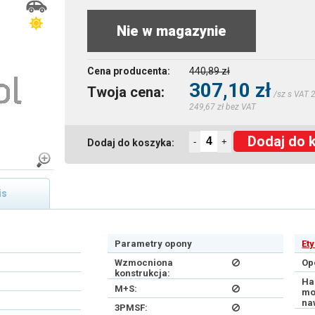
Nie w magazynie
Cena producenta:
440,89 zł
307,10 zł
Twoja cena:
/sz s VAT 
249,67 zł bez VAT
Dodaj do 
-
+
Dodaj do koszyka:
is
Parametry opony
Et
Wzmocniona
Op
konstrukcja:
Ha
M+S:
mo
na
3PMSF: