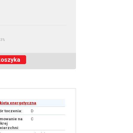
23%
koszyka
ykieta energetyczna
ór toczenia:
D
mowanie na
C
krej
wierzchni: