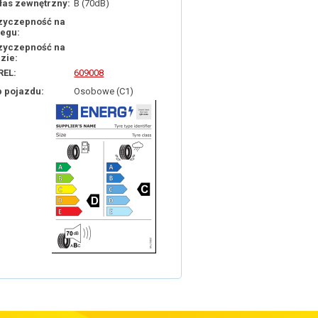
łas zewnętrzny:
B (70dB)
zyczepność na
iegu:
zyczepność na
dzie:
REL:
609008
p pojazdu:
Osobowe (C1)