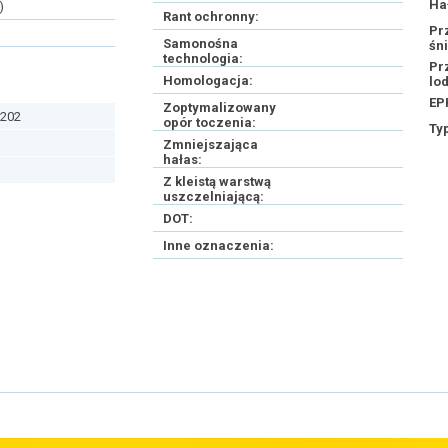
Ha
)
Rant ochronny:
Pr
Samonośna
śn
technologia:
Pr
Homologacja:
lo
EP
Zoptymalizowany
202
opór toczenia:
Ty
Zmniejszająca
hałas:
Z kleistą warstwą
uszczelniającą:
DOT:
Inne oznaczenia: