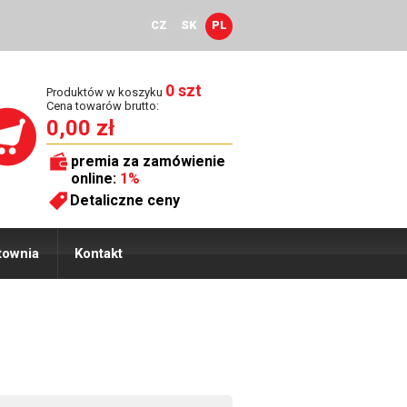
CZ
SK
PL
0 szt
Produktów w koszyku
Cena towarów brutto:
0,00 zł
premia za zamówienie
online:
1%
Detaliczne ceny
townia
Kontakt