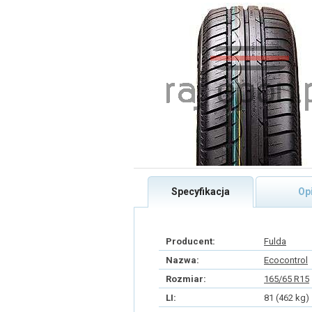
Specyfikacja
Op
Producent:
Fulda
Nazwa:
Ecocontrol
Rozmiar:
165/65 R15
LI:
81 (462 kg)