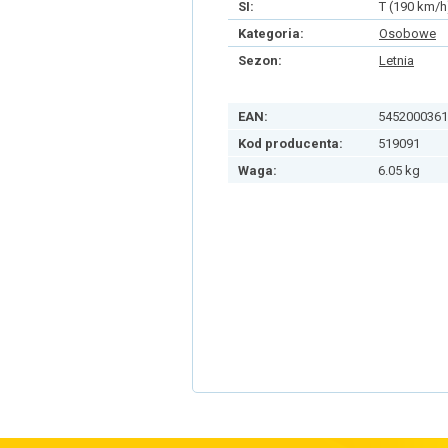
SI:
T (190 km/h
Kategoria:
Osobowe
Sezon:
Letnia
EAN:
5452000361
Kod producenta:
519091
Waga:
6.05 kg