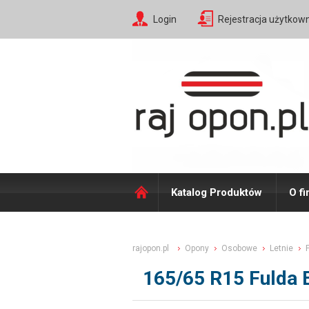
Login
Rejestracja użytkow
Katalog Produktów
O fi
rajopon.pl
Opony
Osobowe
Letnie
165/65 R15 Fulda 