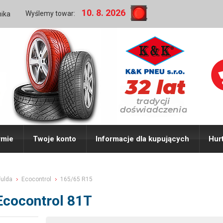
10. 8. 2026
Wyślemy towar:
nika
rmie
Twoje konto
Informacje dla kupujących
Hur
Fulda
Ecocontrol
165/65 R15
Ecocontrol 81T