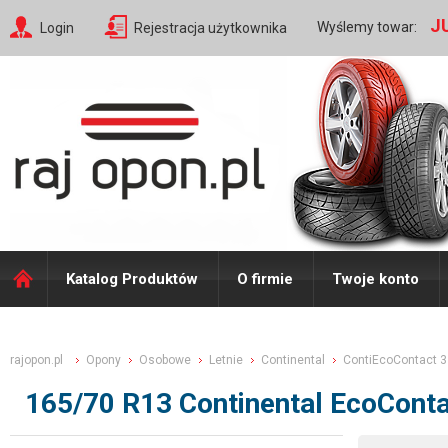
J
Wyślemy towar:
Login
Rejestracja użytkownika
Katalog Produktów
O firmie
Twoje konto
rajopon.pl
Opony
Osobowe
Letnie
Continental
ContiEcoContact 3
165/70 R13 Continental EcoConta