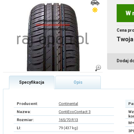
W 
Cena pr
Twoja
Dodaj d
Specyfikacja
Opis
Producent:
Continental
Pa
Nazwa:
ContiEcoContact 3
Wz
ko
Rozmiar:
165/70 R13
M+
LI:
79 (437 kg)
3P