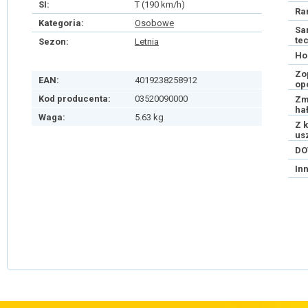
SI:
T (190 km/h)
Ra
Kategoria:
Osobowe
Sa
te
Sezon:
Letnia
Ho
Zo
EAN:
4019238258912
op
Kod producenta:
03520090000
Zm
ha
Waga:
5.63 kg
Z 
us
DO
In