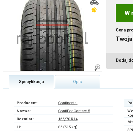
W 
Cena pr
Twoja
Dodaj d
Specyfikacja
Opis
Producent:
Continental
Pa
Nazwa:
ContiEcoContact 5
Wz
ko
Rozmiar:
165/70 R14
M+
LI:
85 (515 kg)
3P