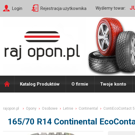
J
Wyślemy towar:
Login
Rejestracja użytkownika
Katalog Produktów
O firmie
Twoje konto
rajopon.pl
Opony
Osobowe
Letnie
Continental
ContiEcoContact 5
165/70 R14 Continental EcoConta