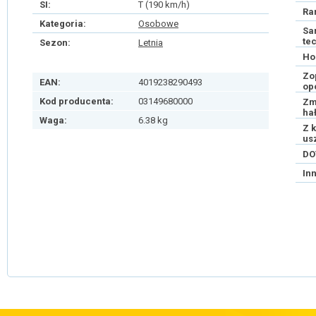
SI:
T (190 km/h)
Ra
Kategoria:
Osobowe
Sa
te
Sezon:
Letnia
Ho
Zo
EAN:
4019238290493
op
Kod producenta:
03149680000
Zm
ha
Waga:
6.38 kg
Z 
us
DO
In